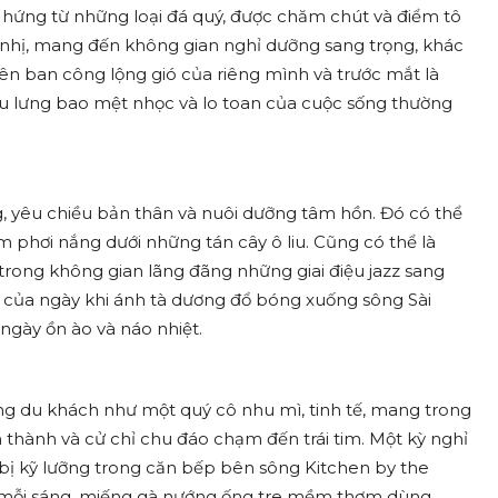
m hứng từ những loại đá quý, được chăm chút và điểm tô
ý nhị, mang đến không gian nghỉ dưỡng sang trọng, khác
bên ban công lộng gió của riêng mình và trước mắt là
au lưng bao mệt nhọc và lo toan của cuộc sống thường
, yêu chiều bản thân và nuôi dưỡng tâm hồn. Đó có thể
m phơi nắng dưới những tán cây ô liu. Cũng có thể là
trong không gian lãng đãng những giai điệu jazz sang
 của ngày khi ánh tà dương đổ bóng xuống sông Sài
ngày ồn ào và náo nhiệt.
ng du khách như một quý cô nhu mì, tinh tế, mang trong
 thành và cử chỉ chu đáo chạm đến trái tim. Một kỳ nghỉ
ị kỹ lưỡng trong căn bếp bên sông Kitchen by the
ụ mỗi sáng, miếng gà nướng ống tre mềm thơm dùng