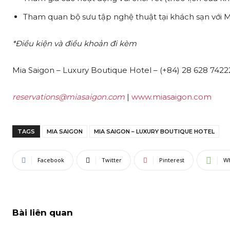
Tham quan bộ sưu tập nghệ thuật tại khách sạn với Mi
*Điều kiện và điều khoản đi kèm
Mia Saigon – Luxury Boutique Hotel – (+84) 28 628 7422
reservations@miasaigon.com
|
www.miasaigon.com
TAGS
MIA SAIGON
MIA SAIGON – LUXURY BOUTIQUE HOTEL
Facebook
Twitter
Pinterest
W
Bài liên quan