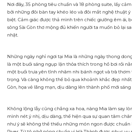
Nơi đây, 35 phòng tiêu chuẩn và 18 phòng suite, lấy cả
bởi những đôi bàn tay khéo léo và đôi mắt nghệ thuật 
biệt. Cảm giác được thả mình trên chiếc giường êm ái, 
sông Sài Gòn thơ mộng đủ khiến người ta muốn bỏ lại s
nhật.
Những ngày nghỉ ngơi tại Mia là những ngày thong dong
là một buổi sáng ngụp lặn thỏa thích trong hồ bơi rồi nằ
một buổi trưa yên tĩnh nhâm nhi bánh ngọt và trà thơm 
trọng. Và càng không thể bỏ qua khoảnh khắc đẹp nhất
Gòn, họa vẻ lãng mạn, dịu dàng lên thành phố mới sáng 
Không lộng lẫy cũng chẳng xa hoa, nàng Mia làm say lò
mình nét ý nhị, dịu dàng, thể hiện qua sự quan tâm chân
như ý sẽ không thể thiếu những món ngon được chuẩn b
River. Từ tô phở nóng chuẩn vị Hà Thành được phục v