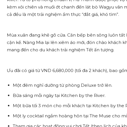
kèm xôi chiên và muối ớt chanh đến lát bò Wagyu vân mỡ
cả đều là một trải nghiệm ẩm thực “đắt giá, khó tìm”.
Mùa xuân đang khẽ gõ cửa. Căn bếp bên sông luôn tất 
cận kề. Nàng Mia lại lên xiêm áo mới, đón chào khách 
mang đến cho du khách trải nghiệm Tết ấn tượng.
Ưu đãi có giá từ VND 6,680,000 (tối đa 2 khách), bao gồ
Một đêm nghỉ dưỡng từ phòng Deluxe trở lên.
Bữa sáng mỗi ngày tại Kitchen by the River.
Một bữa tối 3 món cho mỗi khách tại Kitchen by the R
Một ly cocktail ngắm hoàng hôn tại The Muse cho mỗ
Tham gia các hoạt động vui chơi Tết (theo lịch của kh