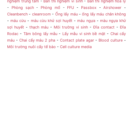
nghiệm trung tâm
-
Bàn thí nghiệm vi sinh
-
Bàn thí nghiệm hóa lý
-
Phòng sạch
-
Phòng mổ
-
FFU
-
Passbox
-
Airshower
-
Cleanbench
-
cleanroom
-
Ống lấy máu
-
ống lấy máu chân không
-
máu cừu
-
máu cừu khử sợi huyết
-
máu ngựa
-
màu ngựa khử
sợi huyết
-
thạch máu
-
Môi trường vi sinh
-
Đĩa contact
-
Đĩa
Rodac
-
Tăm bông lấy mẫu
-
Lấy mẫu vi sinh bề mặt
-
Chai cấy
máu
-
Chai cấy máu 2 pha
-
Contact plate agar
-
Blood culture
-
Môi trường nuôi cấy tế bào
-
Cell culture media