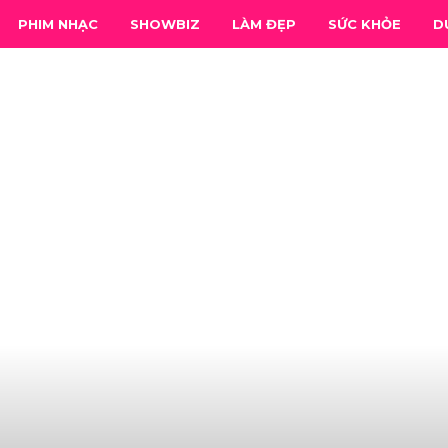
PHIM NHẠC
SHOWBIZ
LÀM ĐẸP
SỨC KHỎE
D