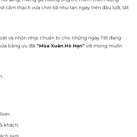
 cẩm thạch vừa chín tới như tan ngay trên đầu lưỡi, tất
bật và nhộn nhịp chuẩn bị cho những ngày Tết đang
khứa bằng ưu đãi
“Mùa Xuân Hò Hẹn”
với mong muốn
m:
iver.
i khách.
ách sạn).