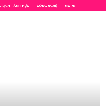
U LỊCH – ẨM THỰC
CÔNG NGHỆ
MORE