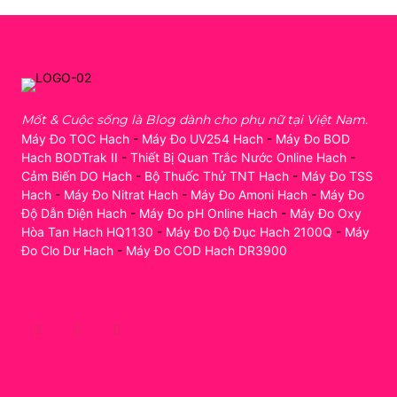
Mốt & Cuộc sống là Blog dành cho phụ nữ tại Việt Nam.
Máy Đo TOC Hach
-
Máy Đo UV254 Hach
-
Máy Đo BOD
Hach BODTrak II
-
Thiết Bị Quan Trắc Nước Online Hach
-
Cảm Biến DO Hach
-
Bộ Thuốc Thử TNT Hach
-
Máy Đo TSS
Hach
-
Máy Đo Nitrat Hach
-
Máy Đo Amoni Hach
-
Máy Đo
Độ Dẫn Điện Hach
-
Máy Đo pH Online Hach
-
Máy Đo Oxy
Hòa Tan Hach HQ1130
-
Máy Đo Độ Đục Hach 2100Q
-
Máy
Đo Clo Dư Hach
-
Máy Đo COD Hach DR3900