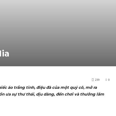
ia
239
0
ếc áo trắng tinh, điệu đà của một quý cô, mở ra
n ưa sự thư thái, dịu dàng, đến chơi và thưởng lãm