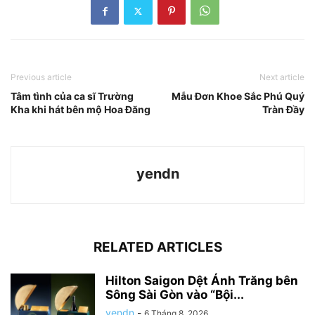
Previous article
Next article
Tâm tình của ca sĩ Trường
Mẫu Đơn Khoe Sắc Phú Quý
Kha khi hát bên mộ Hoa Đăng
Tràn Đầy
yendn
RELATED ARTICLES
Hilton Saigon Dệt Ánh Trăng bên
Sông Sài Gòn vào “Bội...
yendn
-
6 Tháng 8, 2026