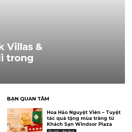
 Villas &
i trong
BẠN QUAN TÂM
Hoa Hảo Nguyệt Viên – Tuyệt
tác quà tặng mùa trăng từ
Khách Sạn Windsor Plaza
Du lịch - Ẩm thực