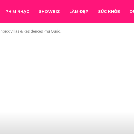
PHIM NHẠC
SHOWBIZ
LÀM ĐẸP
SỨC KHỎE
D
pick Villas & Residences Phú Quốc...