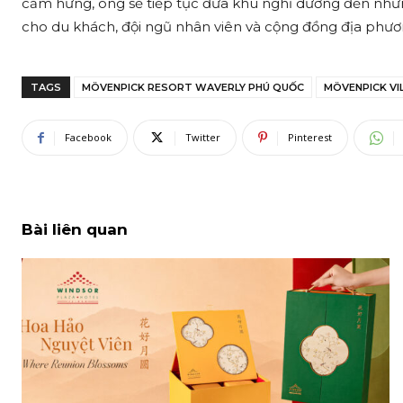
cảm hứng, ông sẽ tiếp tục đưa khu nghỉ dưỡng đến nh
cho du khách, đội ngũ nhân viên và cộng đồng địa phươ
TAGS
MÖVENPICK RESORT WAVERLY PHÚ QUỐC
MÖVENPICK VI
Facebook
Twitter
Pinterest
Bài liên quan