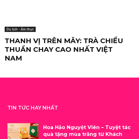
Du lịch - Ẩm thực
THANH VỊ TRÊN MÂY: TRÀ CHIỀU
THUẦN CHAY CAO NHẤT VIỆT
NAM
TIN TỨC HAY NHẤT
Hoa Hảo Nguyệt Viên – Tuyệt tác
quà tặng mùa trăng từ Khách