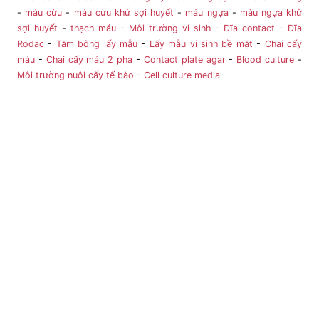
-
máu cừu
-
máu cừu khử sợi huyết
-
máu ngựa
-
màu ngựa khử
sợi huyết
-
thạch máu
-
Môi trường vi sinh
-
Đĩa contact
-
Đĩa
Rodac
-
Tăm bông lấy mẫu
-
Lấy mẫu vi sinh bề mặt
-
Chai cấy
máu
-
Chai cấy máu 2 pha
-
Contact plate agar
-
Blood culture
-
Môi trường nuôi cấy tế bào
-
Cell culture media