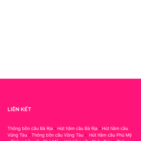
LIÊN KẾT
Thông bồn cầu Bà Rịa
-
Hút hầm cầu Bà Rịa
-
Hút hầm cầu
Vũng Tàu
-
Thông bồn cầu Vũng Tàu
-
Hút hầm cầu Phú Mỹ