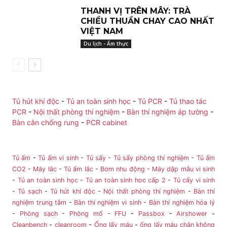
THANH VỊ TRÊN MÂY: TRÀ
CHIỀU THUẦN CHAY CAO NHẤT
VIỆT NAM
Du lịch - Ẩm thực
Tủ hút khí độc
-
Tủ an toàn sinh học
-
Tủ PCR
-
Tủ thao tác
PCR
-
Nội thất phòng thí nghiệm
-
Bàn thí nghiệm áp tường
-
Bàn cân chống rung
-
PCR cabinet
Tủ ấm
-
Tủ ấm vi sinh
-
Tủ sấy
-
Tủ sấy phòng thí nghiệm
-
Tủ ấm
CO2
-
Máy lắc
-
Tủ ấm lắc
-
Bơm nhu động
-
Máy dập mẫu vi sinh
-
Tủ an toàn sinh học
-
Tủ an toàn sinh hoc cấp 2
-
Tủ cấy vi sinh
-
Tủ sạch
-
Tủ hút khí độc
-
Nội thất phòng thí nghiệm
-
Bàn thí
nghiệm trung tâm
-
Bàn thí nghiệm vi sinh
-
Bàn thí nghiệm hóa lý
-
Phòng sạch
-
Phòng mổ
-
FFU
-
Passbox
-
Airshower
-
Cleanbench
-
cleanroom
-
Ống lấy máu
-
ống lấy máu chân không