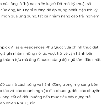
ủa ông là “bộ ba chiến lược”: Đổi mới kỹ thuật số –
t của ông, khu nghỉ dưỡng đã áp dụng nhiều tiện ích kỹ
gọi món qua ứng dụng, tất cả nhằm nâng cao trải nghiệm
pick Villas & Residences Phú Quốc vừa chính thức đạt
á ghi nhận những nỗ lực vượt trội về vận hành bền
g thành tựu mà ông Claudio cùng đội ngũ tâm đắc nhất.
ị, đó còn là cách sống và hành động trong mọi sáng kiến
hợp tác với các doanh nghiệp địa phương, đến các chuyến
 ong, tất cả đều hướng đến mục tiêu xây dựng trải
hiên nhiên Phú Quốc.