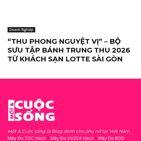
Doanh Nghiệp
“THU PHONG NGUYỆT VỊ” – BỘ
SƯU TẬP BÁNH TRUNG THU 2026
TỪ KHÁCH SẠN LOTTE SÀI GÒN
Mốt & Cuộc sống là Blog dành cho phụ nữ tại Việt Nam.
Máy Đo TOC Hach
-
Máy Đo UV254 Hach
-
Máy Đo BOD