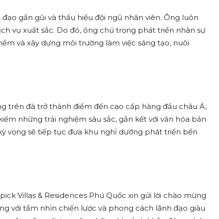
h đạo gần gũi và thấu hiểu đội ngũ nhân viên. Ông luôn
ch vụ xuất sắc. Do đó, ông chú trọng phát triển nhân sự
ềm và xây dựng môi trường làm việc sáng tạo, nuôi
g trên đà trở thành điểm đến cao cấp hàng đầu châu Á,
kiếm những trải nghiệm sâu sắc, gắn kết với văn hóa bản
g kỳ vọng sẽ tiếp tục đưa khu nghỉ dưỡng phát triển bền
ck Villas & Residences Phú Quốc xin gửi lời chào mừng
rằng với tầm nhìn chiến lược và phong cách lãnh đạo giàu