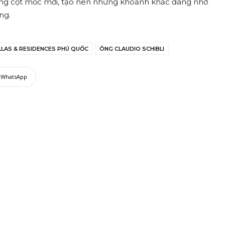
ững cột mốc mới, tạo nên những khoảnh khắc đáng nhớ
ng.
LLAS & RESIDENCES PHÚ QUỐC
ÔNG CLAUDIO SCHIBLI
WhatsApp