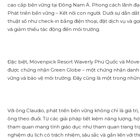
cao cấp bền vững tại Đông Nam Á. Phong cách lãnh đạo c
Phát triển bền vững – Kết nối con người. Dưới sự dẫn dắ
thuật số như check-in bằng điện thoại, đặt dịch vụ và 
và giảm thiểu tác động đến môi trường.
Đặc biệt, Mövenpick Resort Waverly Phú Quốc và Möven
được chứng nhận Green Globe – một chứng nhận danh gi
vững và bảo vệ môi trường. Đây cũng là một trong nhữn
Với ông Claudio, phát triển bền vững không chỉ là giá tr
ông theo đuổi. Từ các giải pháp tiết kiệm năng lượng, 
tham quan mang tính giáo dục như tham quan trang trại
nghiệm du lịch có trách nhiệm, sâu sắc và gắn liền với t