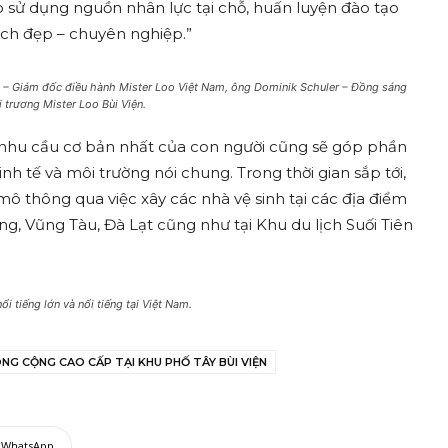
o sử dụng nguồn nhân lực tại chỗ, huấn luyện đào tạo
ạch đẹp – chuyên nghiệp.”
a – Giám đốc điều hành Mister Loo Việt Nam, ông Dominik Schuler – Đồng sáng
 trương Mister Loo Bùi Viện.
hu cầu cơ bản nhất của con người cũng sẽ góp phần
nh tế và môi trường nói chung. Trong thời gian sắp tới,
ô thông qua việc xây các nhà vệ sinh tại các địa điểm
g, Vũng Tàu, Đà Lạt cũng như tại Khu du lịch Suối Tiên
i tiếng lớn và nổi tiếng tại Việt Nam.
NG CỘNG CAO CẤP TẠI KHU PHỐ TÂY BÙI VIỆN
WhatsApp