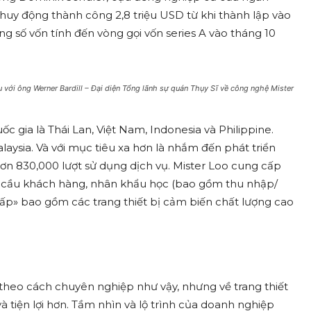
 huy động thành công 2,8 triệu USD từ khi thành lập vào
g số vốn tính đến vòng gọi vốn series A vào tháng 10
 với ông Werner Bardill – Đại diện Tổng lãnh sự quán Thụy Sĩ về công nghệ Mister
uốc gia là Thái Lan, Việt Nam, Indonesia và Philippine.
laysia. Và với mục tiêu xa hơn là nhắm đến phát triển
ơn 830,000 lượt sử dụng dịch vụ. Mister Loo cung cấp
u cầu khách hàng, nhân khẩu học (bao gồm thu nhập/
o cấp» bao gồm các trang thiết bị cảm biến chất lượng cao
 theo cách chuyên nghiệp như vậy, nhưng về trang thiết
và tiện lợi hơn. Tầm nhìn và lộ trình của doanh nghiệp