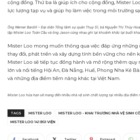
cộng đồng. Thứ ba là giúp ích cho cộng đồng, Mister Lo
lực lượng tạp vụ và giúp họ làm việc trong môi trường s
Ông Werner Bardill – Đại diện Tổng lãnh sự quán Thụy Sĩ, bà Nguyễn Thị Thùy Ho
lập Mister Loo Toàn Cầu và ông Jason cùng nhau ghi lại khoảnh khắc tại buổi khai
Mister Loo mong muốn thông qua việc đáp ứng những n
thay đổi, phát triển và xây dựng tính bền vững cho nền ki
Mister Loo sẽ tiếp tục đồng hành và mở rộng thêm quy m
lớn và nổi tiếng Hội An, Đà Nẵng, Huế, Phong Nha Kẻ Bàn
và những địa điểm tiềm năng khác tại Việt Nam.
Mister Loo hứa hẹn sẽ mang đến nhiều nhà vệ sinh chất lượng tại nhiều địa điểm nổ
TAGS
MISTER LOO
MISTER LOO - KHAI TRƯƠNG NHÀ VỆ SINH CÔ
MISTER LOO 141 BÙI VIỆN
Facebook
Twitter
Pinterest