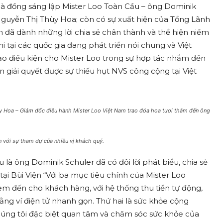
nhà đồng sáng lập Mister Loo Toàn Cầu – ông Dominik
Nguyễn Thị Thùy Hoa; còn có sự xuất hiện của Tổng Lãnh
n đã dành những lời chia sẻ chân thành và thể hiện niềm
i tại các quốc gia đang phát triển nói chung và Việt
o điều kiện cho Mister Loo trong sự hợp tác nhắm đến
 giải quyết được sự thiếu hụt NVS công cộng tại Việt
y Hoa – Giám đốc điều hành Mister Loo Việt Nam trao đóa hoa tươi thắm đến ông
n với sự tham dự của nhiều vị khách quý.
là ông Dominik Schuler đã có đôi lời phát biểu, chia sẻ
tại Bùi Viện “Với ba mục tiêu chính của Mister Loo
 đem đến cho khách hàng, với hệ thống thu tiền tự động,
ng ví điện tử nhanh gọn. Thứ hai là sức khỏe cộng
chúng tôi đặc biệt quan tâm và chăm sóc sức khỏe của