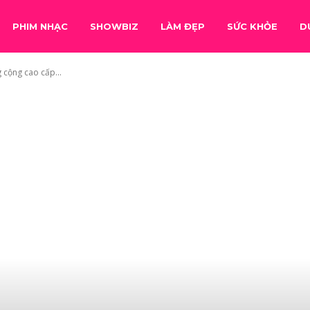
PHIM NHẠC
SHOWBIZ
LÀM ĐẸP
SỨC KHỎE
D
 cộng cao cấp...