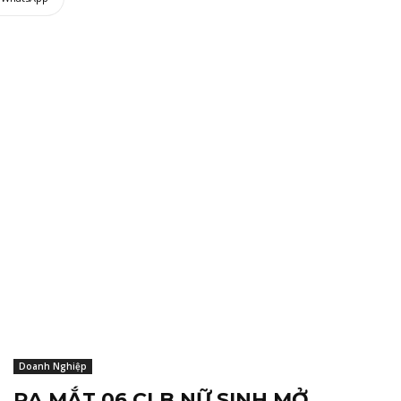
Doanh Nghiệp
RA MẮT 06 CLB NỮ SINH MỞ