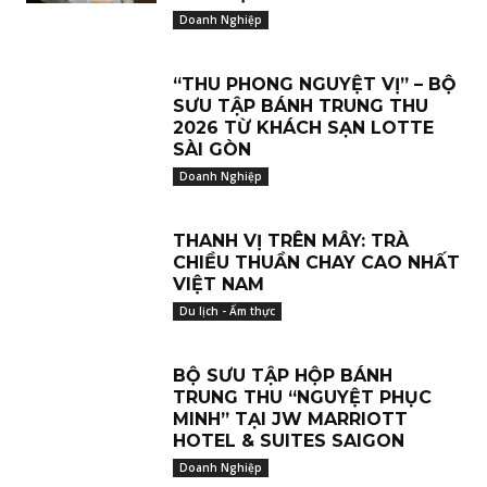
Doanh Nghiệp
“THU PHONG NGUYỆT VỊ” – BỘ
SƯU TẬP BÁNH TRUNG THU
2026 TỪ KHÁCH SẠN LOTTE
SÀI GÒN
Doanh Nghiệp
THANH VỊ TRÊN MÂY: TRÀ
CHIỀU THUẦN CHAY CAO NHẤT
VIỆT NAM
Du lịch - Ẩm thực
BỘ SƯU TẬP HỘP BÁNH
TRUNG THU “NGUYỆT PHỤC
MINH” TẠI JW MARRIOTT
HOTEL & SUITES SAIGON
Doanh Nghiệp