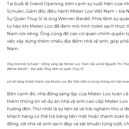
Tại buổi lễ Grand Opening, bên cạnh sự xuất hiện của 
Schuler, Giám đốc điều hành Mister Loo Việt Nam – bà 
Sự Quán Thụy Sĩ là ông Werner Bardill. Phía lãnh sự quá
tự hào khi Mister Loo đã đem mô hình toilet sạch thực th
Nam nói riêng. Ông cũng đề cao cơ quan chính quyền tạ
việc xây dựng thêm nhiều địa điểm nhà vệ sinh, góp phần
Nam.
Ông Dominik Schuler – Đồng sáng lập Mister Loo Toàn Cầu và bà Nguyễn Thị Thù
Werner Bardill – Đại diện Tổng lãnh sự quán Thụy Sĩ.
Lễ cắt băng khánh thành của Mister Loo Bùi Viện diễn ra trong không khí hân hoa
Bên cạnh đó, nhà đồng sáng lập của Mister Loo toàn cầu 
thêm thông tin về dự án nhà vệ sinh cao cấp Mister Loo 
hướng đến. Thứ nhất là sự tiện lợi và trải nghiệm thú vị
khách hàng có thể trả bằng tiền mặt hoặc thanh toán bằ
đồng, với nhà vệ sinh sạch đẹp và sát khuẩn từng lượt, 