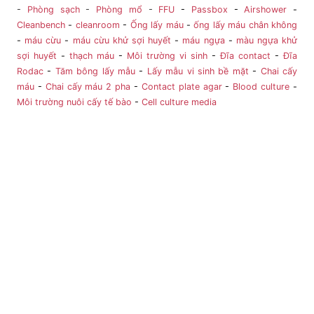
-
Phòng sạch
-
Phòng mổ
-
FFU
-
Passbox
-
Airshower
-
Cleanbench
-
cleanroom
-
Ống lấy máu
-
ống lấy máu chân không
-
máu cừu
-
máu cừu khử sợi huyết
-
máu ngựa
-
màu ngựa khử
sợi huyết
-
thạch máu
-
Môi trường vi sinh
-
Đĩa contact
-
Đĩa
Rodac
-
Tăm bông lấy mẫu
-
Lấy mẫu vi sinh bề mặt
-
Chai cấy
máu
-
Chai cấy máu 2 pha
-
Contact plate agar
-
Blood culture
-
Môi trường nuôi cấy tế bào
-
Cell culture media