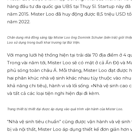
hàng đầu tư đa quốc gia UBS tại Thụy Sĩ. Startup này đã
năm 2015. Mister Loo đã huy động được 8,5 triệu USD tổn
năm 2022.
Chân dung nhà đồng sáng lập Mister Loo ông Dominik Schuler (bên trái) giới thiệu
Loo sử dụng trong buổi khai trương tại Bùi Viện.
Với mạng lưới hệ thống hiện tại trải dài 70 địa điểm ở 4 q
Trong vài năm tới, Mister Loo sẽ có mặt ở cả Ấn Độ và Ma
phủ sóng toàn châu Á. Mỗi tháng, Mister Loo đạt được h
hai phân khúc nhà vệ sinh khác nhau tùy thuộc vào nh
khả năng chi tiêu), hành vi và lối sống. «Nhà vệ sinh ca
và tất cả các loại tiện nghi hiện đại đi kèm.
Trang thiết bị thiết đại được áp dụng vào quá trình vận hành của Mister Loo.
“Nhà vệ sinh tiêu chuẩn” cũng được vận hành và vệ sinh
bị và nội thất, Mister Loo áp dụng thiết kế đơn giản hơn 