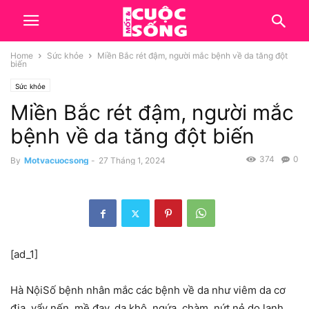
Home
Sức khỏe
Miền Bắc rét đậm, người mắc bệnh về da tăng đột
biến
Sức khỏe
Miền Bắc rét đậm, người mắc
bệnh về da tăng đột biến
374
0
By
Motvacuocsong
-
27 Tháng 1, 2024
[ad_1]
Hà Nội
Số bệnh nhân mắc các bệnh về da như viêm da cơ
địa, vẩy nến, mề đay, da khô, ngứa, chàm, nứt nẻ do lạnh…