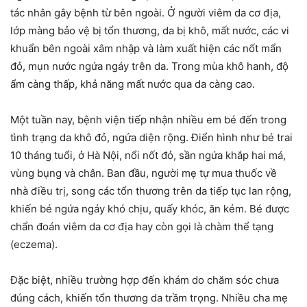
tác nhân gây bệnh từ bên ngoài. Ở người viêm da cơ địa,
lớp màng bảo vệ bị tổn thương, da bị khô, mất nước, các vi
khuẩn bên ngoài xâm nhập và làm xuất hiện các nốt mẩn
đỏ, mụn nước ngứa ngáy trên da. Trong mùa khô hanh, độ
ẩm càng thấp, khả năng mất nước qua da càng cao.
Một tuần nay, bệnh viện tiếp nhận nhiều em bé đến trong
tình trạng da khô đỏ, ngứa diện rộng. Điển hình như bé trai
10 tháng tuổi, ở Hà Nội, nổi nốt đỏ, sần ngứa khắp hai má,
vùng bụng và chân. Ban đầu, người mẹ tự mua thuốc về
nhà điều trị, song các tổn thương trên da tiếp tục lan rộng,
khiến bé ngứa ngáy khó chịu, quấy khóc, ăn kém. Bé được
chẩn đoán viêm da cơ địa hay còn gọi là chàm thể tạng
(eczema).
Đặc biệt, nhiều trường hợp đến khám do chăm sóc chưa
đúng cách, khiến tổn thương da trầm trọng. Nhiều cha mẹ