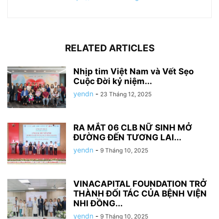
RELATED ARTICLES
Nhịp tim Việt Nam và Vết Sẹo
Cuộc Đời kỷ niệm...
yendn
-
23 Tháng 12, 2025
RA MẮT 06 CLB NỮ SINH MỞ
ĐƯỜNG ĐẾN TƯƠNG LAI...
yendn
-
9 Tháng 10, 2025
VINACAPITAL FOUNDATION TRỞ
THÀNH ĐỐI TÁC CỦA BỆNH VIỆN
NHI ĐỒNG...
yendn
-
9 Tháng 10, 2025