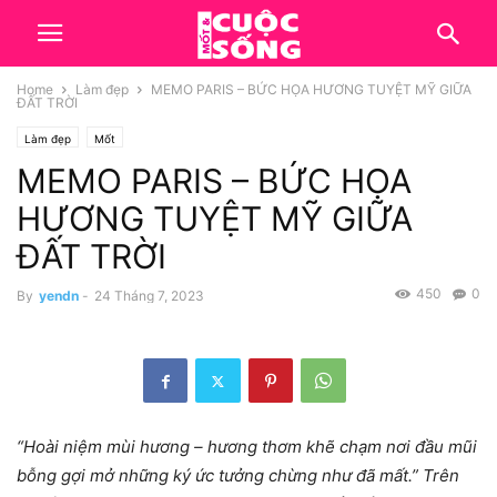
Home
Làm đẹp
MEMO PARIS – BỨC HỌA HƯƠNG TUYỆT MỸ GIỮA
ĐẤT TRỜI
Làm đẹp
Mốt
MEMO PARIS – BỨC HỌA
HƯƠNG TUYỆT MỸ GIỮA
ĐẤT TRỜI
450
0
By
yendn
-
24 Tháng 7, 2023
“Hoài niệm mùi hương – hương thơm khẽ chạm nơi đầu mũi
bỗng gợi mở những ký ức tưởng chừng như đã mất.” Trên