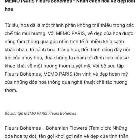
MEMO PARIS Fleurs Bohèmes –
Nhân cách hóa vẻ đẹp
loài
hoa
Từ lâu, hoa đã là một thành phần không thể thiếu trong các
chế tác mùi hương. Với MEMO PARIS, vẻ đẹp của hoa được
nâng tầm thông qua góc nhìn tinh tế ở nhiều khía cạnh
khác nhau: từ cánh hoa, tràng hoa, đến hình dáng đầy nội
lực của nhụy hoa, đưa chúng ta chạm tới đỉnh cao của sự
khao khát về một hương thơm tuyệt mỹ. Với bộ sưu tập
Fleurs Bohèmes, MEMO PARIS tôn vinh vẻ đẹp hoàn mỹ
của những đóa hoa thông qua nghệ thuật chế tác hương
thơm.
Bộ sưu tập MEMO PARIS Fleurs Bohèmes
Fleurs Bohèmes – Bohemian Flowers (Tạm dịch: Những
đóa hoa tự do), tên gọi khơi gợi nên vẻ đẹp của tinh thần