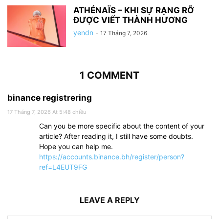
ATHÉNAÏS – KHI SỰ RẠNG RỠ
ĐƯỢC VIẾT THÀNH HƯƠNG
yendn
-
17 Tháng 7, 2026
1 COMMENT
binance registrering
17 Tháng 7, 2026 At 5:48 chiều
Can you be more specific about the content of your
article? After reading it, I still have some doubts.
Hope you can help me.
https://accounts.binance.bh/register/person?
ref=L4EUT9FG
LEAVE A REPLY