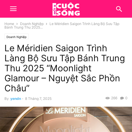
Home
Doanh Nghiệp
Le Méridien Saigon Trình Làng Bộ Sưu Tập
Bánh Trung Thu 2025...
Doanh Nghiệp
Le Méridien Saigon Trình
Làng Bộ Sưu Tập Bánh Trung
Thu 2025 “Moonlight
Glamour – Nguyệt Sắc Phồn
Châu”
266
0
By
yendn
-
8 Tháng 7, 2025