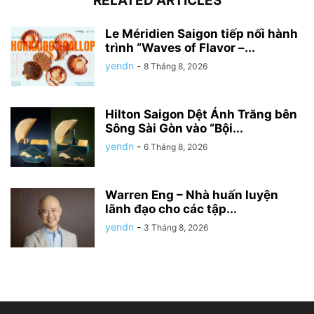
RELATED ARTICLES
Le Méridien Saigon tiếp nối hành
trình “Waves of Flavor –...
yendn
-
8 Tháng 8, 2026
Hilton Saigon Dệt Ánh Trăng bên
Sông Sài Gòn vào “Bội...
yendn
-
6 Tháng 8, 2026
Warren Eng – Nhà huấn luyện
lãnh đạo cho các tập...
yendn
-
3 Tháng 8, 2026