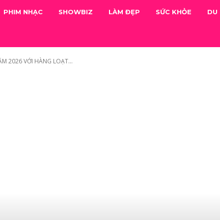
PHIM NHẠC
SHOWBIZ
LÀM ĐẸP
SỨC KHỎE
DU 
M 2026 VỚI HÀNG LOẠT...