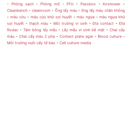
-
Phòng sạch
-
Phòng mổ
-
FFU
-
Passbox
-
Airshower
-
Cleanbench
-
cleanroom
-
Ống lấy máu
-
ống lấy máu chân không
-
máu cừu
-
máu cừu khử sợi huyết
-
máu ngựa
-
màu ngựa khử
sợi huyết
-
thạch máu
-
Môi trường vi sinh
-
Đĩa contact
-
Đĩa
Rodac
-
Tăm bông lấy mẫu
-
Lấy mẫu vi sinh bề mặt
-
Chai cấy
máu
-
Chai cấy máu 2 pha
-
Contact plate agar
-
Blood culture
-
Môi trường nuôi cấy tế bào
-
Cell culture media