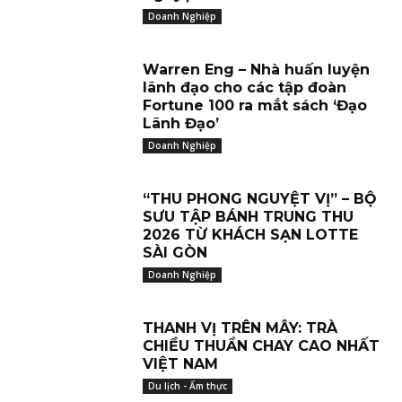
Doanh Nghiệp
Warren Eng – Nhà huấn luyện
lãnh đạo cho các tập đoàn
Fortune 100 ra mắt sách ‘Đạo
Lãnh Đạo’
Doanh Nghiệp
“THU PHONG NGUYỆT VỊ” – BỘ
SƯU TẬP BÁNH TRUNG THU
2026 TỪ KHÁCH SẠN LOTTE
SÀI GÒN
Doanh Nghiệp
THANH VỊ TRÊN MÂY: TRÀ
CHIỀU THUẦN CHAY CAO NHẤT
VIỆT NAM
Du lịch - Ẩm thực