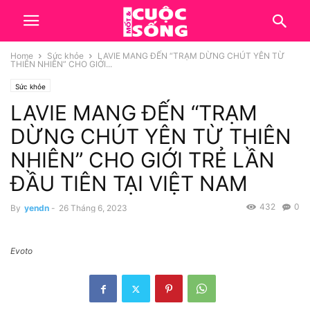
Home
Sức khỏe
LAVIE MANG ĐẾN “TRẠM DỪNG CHÚT YÊN TỪ
THIÊN NHIÊN” CHO GIỚI...
Sức khỏe
LAVIE MANG ĐẾN “TRẠM
DỪNG CHÚT YÊN TỪ THIÊN
NHIÊN” CHO GIỚI TRẺ LẦN
ĐẦU TIÊN TẠI VIỆT NAM
432
0
By
yendn
-
26 Tháng 6, 2023
Evoto