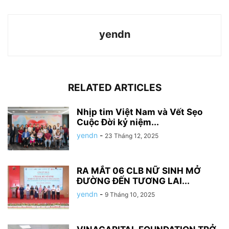
yendn
RELATED ARTICLES
Nhịp tim Việt Nam và Vết Sẹo
Cuộc Đời kỷ niệm...
yendn
-
23 Tháng 12, 2025
RA MẮT 06 CLB NỮ SINH MỞ
ĐƯỜNG ĐẾN TƯƠNG LAI...
yendn
-
9 Tháng 10, 2025