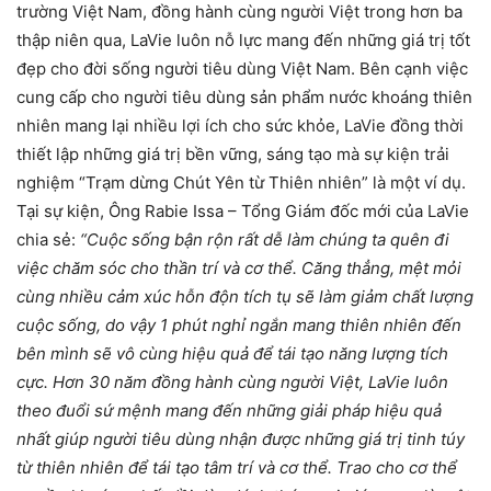
trường Việt Nam, đồng hành cùng người Việt trong hơn ba
thập niên qua, LaVie luôn nỗ lực mang đến những giá trị tốt
đẹp cho đời sống người tiêu dùng Việt Nam. Bên cạnh việc
cung cấp cho người tiêu dùng sản phẩm nước khoáng thiên
nhiên mang lại nhiều lợi ích cho sức khỏe, LaVie đồng thời
thiết lập những giá trị bền vững, sáng tạo mà sự kiện trải
nghiệm “Trạm dừng Chút Yên từ Thiên nhiên” là một ví dụ.
Tại sự kiện, Ông Rabie Issa – Tổng Giám đốc mới của LaVie
chia sẻ:
“Cuộc sống bận rộn rất dễ làm chúng ta quên đi
việc chăm sóc cho thần trí và cơ thể. Căng thẳng, mệt mỏi
cùng nhiều cảm xúc hỗn độn tích tụ sẽ làm giảm chất lượng
cuộc sống, do vậy 1 phút nghỉ ngắn mang thiên nhiên đến
bên mình sẽ vô cùng hiệu quả để tái tạo năng lượng tích
cực. Hơn 30 năm đồng hành cùng người Việt, LaVie luôn
theo đuổi sứ mệnh mang đến những giải pháp hiệu quả
nhất giúp người tiêu dùng nhận được những giá trị tinh túy
từ thiên nhiên để tái tạo tâm trí và cơ thể. Trao cho cơ thể