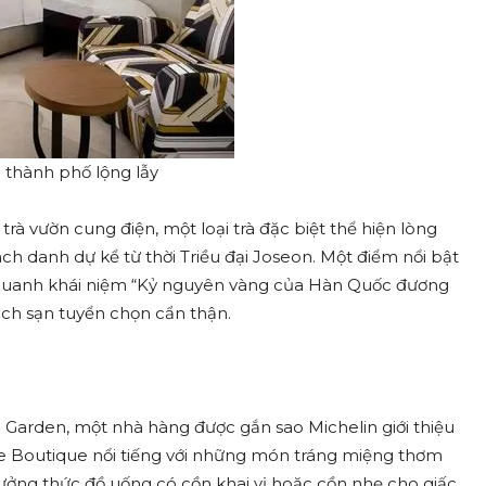
 thành phố lộng lẫy
rà vườn cung điện, một loại trà đặc biệt thể hiện lòng
h danh dự kể từ thời Triều đại Joseon. Một điểm nổi bật
 quanh khái niệm “Kỷ nguyên vàng của Hàn Quốc đương
ch sạn tuyển chọn cẩn thận.
 Garden, một nhà hàng được gắn sao Michelin giới thiệu
e Boutique nổi tiếng với những món tráng miệng thơm
ưởng thức đồ uống có cồn khai vị hoặc cồn nhẹ cho giấc