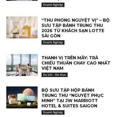
Doanh Nghiệp
“THU PHONG NGUYỆT VỊ” – BỘ
SƯU TẬP BÁNH TRUNG THU
2026 TỪ KHÁCH SẠN LOTTE
SÀI GÒN
Doanh Nghiệp
THANH VỊ TRÊN MÂY: TRÀ
CHIỀU THUẦN CHAY CAO NHẤT
VIỆT NAM
Du lịch - Ẩm thực
BỘ SƯU TẬP HỘP BÁNH
TRUNG THU “NGUYỆT PHỤC
MINH” TẠI JW MARRIOTT
HOTEL & SUITES SAIGON
Doanh Nghiệp