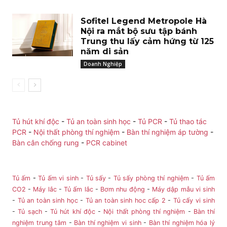
Sofitel Legend Metropole Hà
Nội ra mắt bộ sưu tập bánh
Trung thu lấy cảm hứng từ 125
năm di sản
Doanh Nghiệp
Tủ hút khí độc
-
Tủ an toàn sinh học
-
Tủ PCR
-
Tủ thao tác
PCR
-
Nội thất phòng thí nghiệm
-
Bàn thí nghiệm áp tường
-
Bàn cân chống rung
-
PCR cabinet
Tủ ấm
-
Tủ ấm vi sinh
-
Tủ sấy
-
Tủ sấy phòng thí nghiệm
-
Tủ ấm
CO2
-
Máy lắc
-
Tủ ấm lắc
-
Bơm nhu động
-
Máy dập mẫu vi sinh
-
Tủ an toàn sinh học
-
Tủ an toàn sinh hoc cấp 2
-
Tủ cấy vi sinh
-
Tủ sạch
-
Tủ hút khí độc
-
Nội thất phòng thí nghiệm
-
Bàn thí
nghiệm trung tâm
-
Bàn thí nghiệm vi sinh
-
Bàn thí nghiệm hóa lý