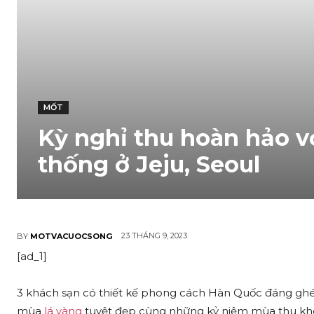
MỐT
Kỳ nghỉ thu hoàn hảo v
thống ở Jeju, Seoul
23 THÁNG 9, 2023
BY
MOTVACUOCSONG
[ad_1]
3 khách sạn có thiết kế phong cách Hàn Quốc đáng ghé
mùa
lá vàng
tuyệt đẹp cùng những kỷ niệm mùa thu khó