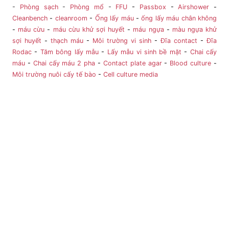
-
Phòng sạch
-
Phòng mổ
-
FFU
-
Passbox
-
Airshower
-
Cleanbench
-
cleanroom
-
Ống lấy máu
-
ống lấy máu chân không
-
máu cừu
-
máu cừu khử sợi huyết
-
máu ngựa
-
màu ngựa khử
sợi huyết
-
thạch máu
-
Môi trường vi sinh
-
Đĩa contact
-
Đĩa
Rodac
-
Tăm bông lấy mẫu
-
Lấy mẫu vi sinh bề mặt
-
Chai cấy
máu
-
Chai cấy máu 2 pha
-
Contact plate agar
-
Blood culture
-
Môi trường nuôi cấy tế bào
-
Cell culture media