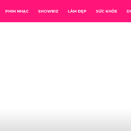
PHIM NHẠC
SHOWBIZ
LÀM ĐẸP
SỨC KHỎE
D