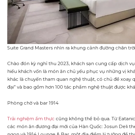
Suite Grand Masters nhìn ra khung cảnh đường chân trời
Chào đón kỳ nghỉ thu 2023, khách sạn cung cấp dịch vụ t
hiếu khách vốn là món ăn chủ yếu phục vụ những vị khác
khác là chuyến tham quan nghệ thuật, có chủ đề xoay
đại” và bao gồm hơn 100 tác phẩm nghệ thuật được khá
Phòng chờ và bar 1914
Trải nghiệm ẩm thực
cũng không thể bỏ qua. Từ Eatanic
các món ăn đương đại mới của Hàn Quốc: Josun Deli th
ngon và 1914 Lounge & Bar, một địa điểm lý tưởng để th