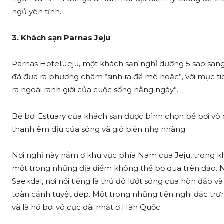
ngủ yên tĩnh.
3. Khách sạn Parnas Jeju
Parnas Hotel Jeju, một khách sạn nghỉ dưỡng 5 sao sang
đã đưa ra phương châm “sinh ra để mê hoặc”, với mục t
ra ngoài ranh giới của cuộc sống hằng ngày”.
Bể bơi Estuary của khách sạn được bình chọn bể bơi vô 
thanh êm dịu của sóng và gió biển nhẹ nhàng
Nơi nghỉ này nằm ở khu vực phía Nam của Jeju, trong k
một trong những địa điểm không thể bỏ qua trên đảo.
Saekdal, nơi nổi tiếng là thủ đô lướt sóng của hòn đảo
toàn cảnh tuyệt đẹp. Một trong những tiện nghi đặc trưng
và là hồ bơi vô cực dài nhất ở Hàn Quốc.