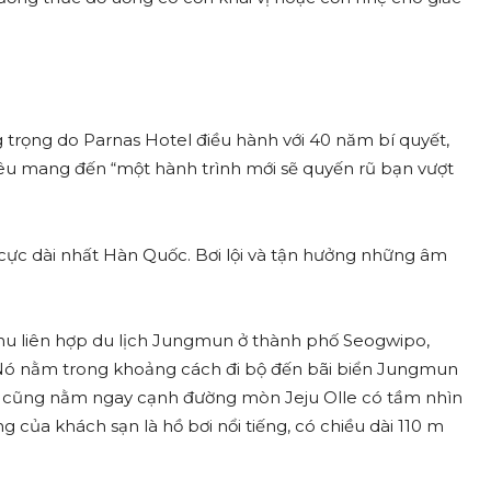
 trọng do Parnas Hotel điều hành với 40 năm bí quyết,
iêu mang đến “một hành trình mới sẽ quyến rũ bạn vượt
cực dài nhất Hàn Quốc. Bơi lội và tận hưởng những âm
hu liên hợp du lịch Jungmun ở thành phố Seogwipo,
 Nó nằm trong khoảng cách đi bộ đến bãi biển Jungmun
 và cũng nằm ngay cạnh đường mòn Jeju Olle có tầm nhìn
 của khách sạn là hồ bơi nổi tiếng, có chiều dài 110 m