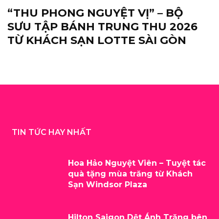
“THU PHONG NGUYỆT VỊ” – BỘ
SƯU TẬP BÁNH TRUNG THU 2026
TỪ KHÁCH SẠN LOTTE SÀI GÒN
TIN TỨC HAY NHẤT
Hoa Hảo Nguyệt Viên – Tuyệt tác
quà tặng mùa trăng từ Khách
Sạn Windsor Plaza
Hilton Saigon Dệt Ánh Trăng bên