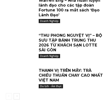
Warren Eng – Nhà huấn luyện
lãnh đạo cho các tập đoàn
Fortune 100 ra mắt sách ‘Đạo
Lãnh Đạo’
Doanh Nghiệp
“THU PHONG NGUYỆT VỊ” – BỘ
SƯU TẬP BÁNH TRUNG THU
2026 TỪ KHÁCH SẠN LOTTE
SÀI GÒN
Doanh Nghiệp
THANH VỊ TRÊN MÂY: TRÀ
CHIỀU THUẦN CHAY CAO NHẤT
VIỆT NAM
Du lịch - Ẩm thực