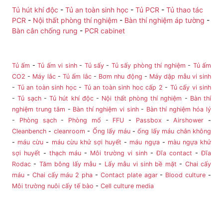
Tủ hút khí độc
-
Tủ an toàn sinh học
-
Tủ PCR
-
Tủ thao tác
PCR
-
Nội thất phòng thí nghiệm
-
Bàn thí nghiệm áp tường
-
Bàn cân chống rung
-
PCR cabinet
Tủ ấm
-
Tủ ấm vi sinh
-
Tủ sấy
-
Tủ sấy phòng thí nghiệm
-
Tủ ấm
CO2
-
Máy lắc
-
Tủ ấm lắc
-
Bơm nhu động
-
Máy dập mẫu vi sinh
-
Tủ an toàn sinh học
-
Tủ an toàn sinh hoc cấp 2
-
Tủ cấy vi sinh
-
Tủ sạch
-
Tủ hút khí độc
-
Nội thất phòng thí nghiệm
-
Bàn thí
nghiệm trung tâm
-
Bàn thí nghiệm vi sinh
-
Bàn thí nghiệm hóa lý
-
Phòng sạch
-
Phòng mổ
-
FFU
-
Passbox
-
Airshower
-
Cleanbench
-
cleanroom
-
Ống lấy máu
-
ống lấy máu chân không
-
máu cừu
-
máu cừu khử sợi huyết
-
máu ngựa
-
màu ngựa khử
sợi huyết
-
thạch máu
-
Môi trường vi sinh
-
Đĩa contact
-
Đĩa
Rodac
-
Tăm bông lấy mẫu
-
Lấy mẫu vi sinh bề mặt
-
Chai cấy
máu
-
Chai cấy máu 2 pha
-
Contact plate agar
-
Blood culture
-
Môi trường nuôi cấy tế bào
-
Cell culture media