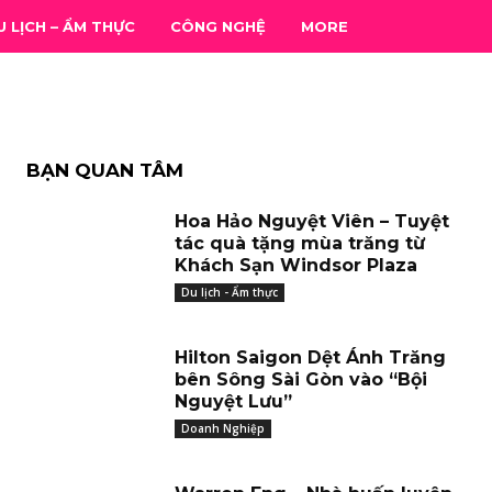
TẾT CAO
U LỊCH – ẨM THỰC
CÔNG NGHỆ
MORE
BẠN QUAN TÂM
Hoa Hảo Nguyệt Viên – Tuyệt
tác quà tặng mùa trăng từ
Khách Sạn Windsor Plaza
Du lịch - Ẩm thực
Hilton Saigon Dệt Ánh Trăng
bên Sông Sài Gòn vào “Bội
Nguyệt Lưu”
Doanh Nghiệp