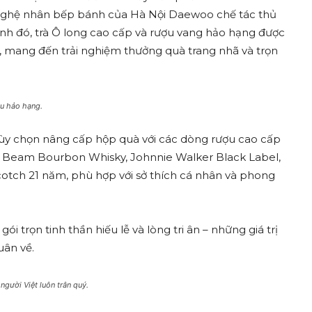
 nghệ nhân bếp bánh của Hà Nội Daewoo chế tác thủ
nh đó, trà Ô long cao cấp và rượu vang hảo hạng được
ị, mang đến trải nghiệm thưởng quà trang nhã và trọn
ợu hảo hạng.
tùy chọn nâng cấp hộp quà với các dòng rượu cao cấp
 Beam Bourbon Whisky, Johnnie Walker Black Label,
Scotch 21 năm, phù hợp với sở thích cá nhân và phong
 trọn tinh thần hiếu lễ và lòng tri ân – những giá trị
uân về.
người Việt luôn trân quý.