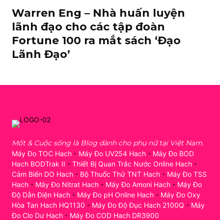
Warren Eng – Nhà huấn luyện
lãnh đạo cho các tập đoàn
Fortune 100 ra mắt sách ‘Đạo
Lãnh Đạo’
Mốt & Cuộc sống là Blog dành cho phụ nữ tại Việt Nam.
Máy Đo TOC Hach
-
Máy Đo UV254 Hach
-
Máy Đo BOD
Hach BODTrak II
-
Thiết Bị Quan Trắc Nước Online Hach
-
Cảm Biến DO Hach
-
Bộ Thuốc Thử TNT Hach
-
Máy Đo TSS
Hach
-
Máy Đo Nitrat Hach
-
Máy Đo Amoni Hach
-
Máy Đo
Độ Dẫn Điện Hach
-
Máy Đo pH Online Hach
-
Máy Đo Oxy
Hòa Tan Hach HQ1130
-
Máy Đo Độ Đục Hach 2100Q
-
Máy
Đo Clo Dư Hach
-
Máy Đo COD Hach DR3900