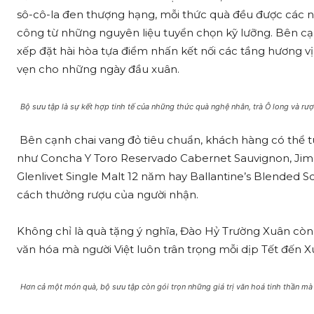
sô-cô-la đen thượng hạng, mỗi thức quà đều được các
công từ những nguyên liệu tuyển chọn kỹ lưỡng. Bên cạ
xếp đặt hài hòa tựa điểm nhấn kết nối các tầng hương v
vẹn cho những ngày đầu xuân.
Bộ sưu tập là sự kết hợp tinh tế của những thức quà nghệ nhân, trà Ô long và rư
Bên cạnh chai vang đỏ tiêu chuẩn, khách hàng có thể 
như Concha Y Toro Reservado Cabernet Sauvignon, Jim
Glenlivet Single Malt 12 năm hay Ballantine’s Blended 
cách thưởng rượu của người nhận.
Không chỉ là quà tặng ý nghĩa, Đào Hỷ Trường Xuân còn gói
văn hóa mà người Việt luôn trân trọng mỗi dịp Tết đến X
Hơn cả một món quà, bộ sưu tập còn gói trọn những giá trị văn hoá tinh thần mà 