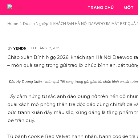
KHÁCH SẠN HÀ NỘI D
TRANG CHỦ
MỐT
CẤP MỪNG XUÂN BÍNH
Home
Doanh Nghiệp
KHÁCH SẠN HÀ NỘI DAEWOO RA MẮT BST QUÀ T
10 THÁNG 12, 2025
BY
YENDN
Chào xuân Bính Ngọ 2026, khách sạn Hà Nội Daewoo ra
– món quà sang trọng gửi trao lời chúc bình an, cát tườ
Đào Hỷ Trường Xuân – món quà Tết sang trọng gửi gắm lời chúc bình an cát tườ
Lấy cảm hứng từ sắc anh đào bung nở trên nền đỏ nhung 
quai xách mô phỏng thân tre độc đáo cùng chi tiết da 
bức tranh xuân đầy màu sắc, xứng đáng là tặng phẩm tri 
bè trân quý.
Từ bánh cookie Red Velvet hạnh nhân, bánh cookie trà 