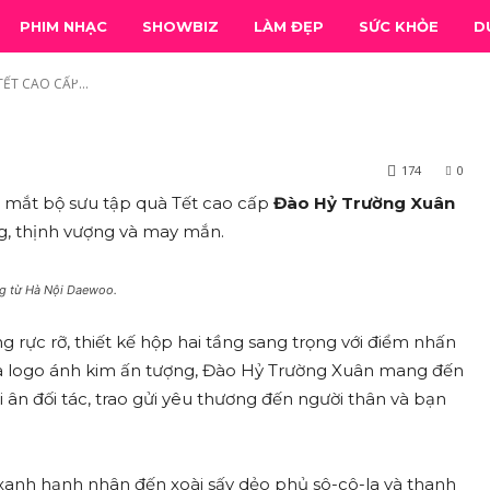
AEWOO RA MẮT BST QUÀ 
PHIM NHẠC
SHOWBIZ
LÀM ĐẸP
SỨC KHỎE
D
 NGỌ 2026
ẾT CAO CẤP...
174
0
 mắt bộ sưu tập quà Tết cao cấp
Đào Hỷ Trường Xuân
ng, thịnh vượng và may mắn.
ng từ Hà Nội Daewoo.
rực rỡ, thiết kế hộp hai tầng sang trọng với điểm nhấn
và logo ánh kim ấn tượng, Đào Hỷ Trường Xuân mang đến
ân đối tác, trao gửi yêu thương đến người thân và bạn
xanh hạnh nhân đến xoài sấy dẻo phủ sô-cô-la và thanh