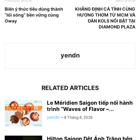
Previous article
Next article
Biến ý thức tiêu dùng thành
KHẲNG ĐỊNH CÁ TÍNH CÙNG
“lối sống” bền vững cùng
HƯƠNG THƠM TỪ MCM VÀ
Oway
DÀN KOLS NỔI BẬT TẠI
DIAMOND PLAZA
yendn
RELATED ARTICLES
Le Méridien Saigon tiếp nối hành
trình “Waves of Flavor –...
yendn
-
8 Tháng 8, 2026
Hilton Saigon Dệt Ánh Trăng bên