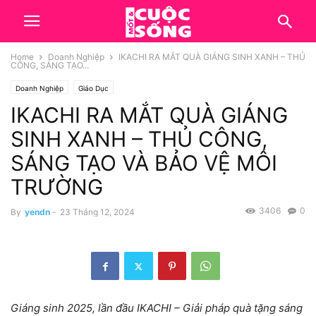
Home
Doanh Nghiệp
IKACHI RA MẮT QUÀ GIÁNG SINH XANH – THỦ
CÔNG, SÁNG TẠO...
Doanh Nghiệp
Giáo Dục
IKACHI RA MẮT QUÀ GIÁNG
SINH XANH – THỦ CÔNG,
SÁNG TẠO VÀ BẢO VỆ MÔI
TRƯỜNG
3406
0
By
yendn
-
23 Tháng 12, 2024
Giáng sinh 2025, lần đầu IKACHI – Giải pháp quà tặng sáng