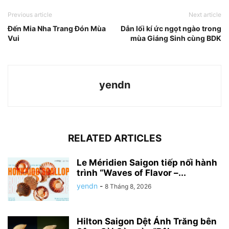
Previous article
Next article
Đến Mia Nha Trang Đón Mùa
Dẫn lối kí ức ngọt ngào trong
Vui
mùa Giáng Sinh cùng BDK
yendn
RELATED ARTICLES
Le Méridien Saigon tiếp nối hành
trình “Waves of Flavor –...
yendn
-
8 Tháng 8, 2026
Hilton Saigon Dệt Ánh Trăng bên