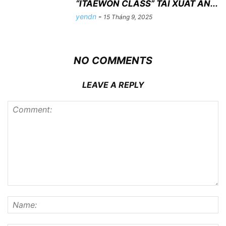
“ITAEWON CLASS” TÁI XUẤT ẤN...
yendn
-
15 Tháng 9, 2025
NO COMMENTS
LEAVE A REPLY