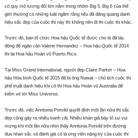
có quy mô tương đối lớn nằm trong nhóm Big 5, Big 6 của thế
giới thường có những luật ngầm rằng nếu đã đăng quang danh
hiệu sắc đẹp của cuộc thi này thì không nên đi thi cuộc thi khác.
Trước đó, ban tổ chức Hoa hậu Quốc tế được cho là đã tác
động để ngăn cản Valerie Hernandez – Hoa hậu Quốc tế 2014
thi lại Hoa hậu Hoàn vũ Puerto Rico.
Tại Miss Grand International, người đẹp Claire Parker – Hoa
hậu Hòa bình Quốc tế 2015 đã bị ông Nawat – chủ tịch cuộc thi
phế truất danh hiệu khi cô thi Hoa hậu Hoàn vũ Australia để
kiếm vé tới Miss Universe.
Trước đó, việc Anntonia Porsild quyết định một lần nữa thi sắc
đẹp cũng gây ra nhiều tranh cãi. Nhiều khán giả bày tỏ sự vui
mừng khi một lần nữa nhìn thấy Anntonia Porsild trên đường
đua nhan sắc và đánh giá cô là ứng viên nặng ký của cuộc thi