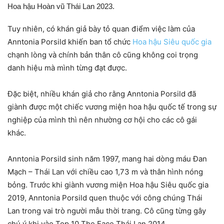
Hoa hậu Hoàn vũ Thái Lan 2023.
Tuy nhiên, có khán giả bày tỏ quan điểm việc làm của
Anntonia Porsild khiến ban tổ chức
Hoa hậu Siêu quốc gia
chạnh lòng và chính bản thân cô cũng không coi trọng
danh hiệu mà mình từng đạt được.
Đặc biệt, nhiều khán giả cho rằng Anntonia Porsild đã
giành được một chiếc vương miện hoa hậu quốc tế trong sự
nghiệp của mình thì nên nhường cơ hội cho các cô gái
khác.
Anntonia Porsild sinh năm 1997, mang hai dòng máu Đan
Mạch – Thái Lan với chiều cao 1,73 m và thân hình nóng
bỏng. Trước khi giành vương miện Hoa hậu Siêu quốc gia
2019, Anntonia Porsild quen thuộc với công chúng Thái
Lan trong vai trò người mẫu thời trang. Cô cũng từng gây
chú ý khi vào Top 10 The Face Thái Lan 2014.