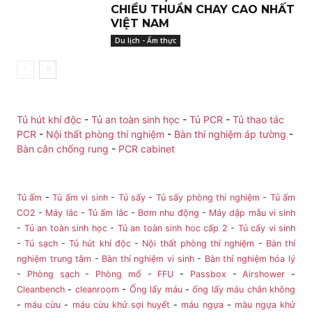
CHIỀU THUẦN CHAY CAO NHẤT
VIỆT NAM
Du lịch - Ẩm thực
Tủ hút khí độc
-
Tủ an toàn sinh học
-
Tủ PCR
-
Tủ thao tác
PCR
-
Nội thất phòng thí nghiệm
-
Bàn thí nghiệm áp tường
-
Bàn cân chống rung
-
PCR cabinet
Tủ ấm
-
Tủ ấm vi sinh
-
Tủ sấy
-
Tủ sấy phòng thí nghiệm
-
Tủ ấm
CO2
-
Máy lắc
-
Tủ ấm lắc
-
Bơm nhu động
-
Máy dập mẫu vi sinh
-
Tủ an toàn sinh học
-
Tủ an toàn sinh hoc cấp 2
-
Tủ cấy vi sinh
-
Tủ sạch
-
Tủ hút khí độc
-
Nội thất phòng thí nghiệm
-
Bàn thí
nghiệm trung tâm
-
Bàn thí nghiệm vi sinh
-
Bàn thí nghiệm hóa lý
-
Phòng sạch
-
Phòng mổ
-
FFU
-
Passbox
-
Airshower
-
Cleanbench
-
cleanroom
-
Ống lấy máu
-
ống lấy máu chân không
-
máu cừu
-
máu cừu khử sợi huyết
-
máu ngựa
-
màu ngựa khử