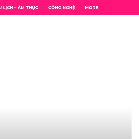
U LỊCH – ẨM THỰC
CÔNG NGHỆ
MORE