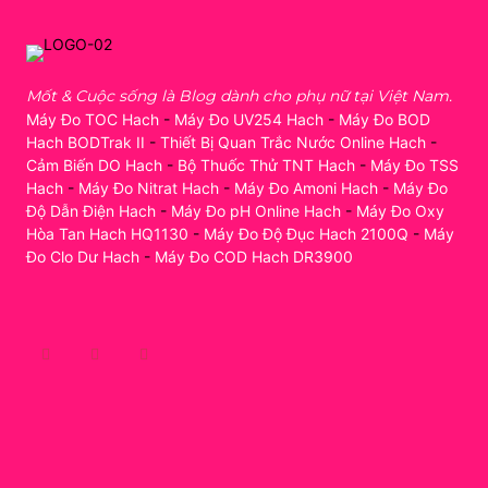
Mốt & Cuộc sống là Blog dành cho phụ nữ tại Việt Nam.
Máy Đo TOC Hach
-
Máy Đo UV254 Hach
-
Máy Đo BOD
Hach BODTrak II
-
Thiết Bị Quan Trắc Nước Online Hach
-
Cảm Biến DO Hach
-
Bộ Thuốc Thử TNT Hach
-
Máy Đo TSS
Hach
-
Máy Đo Nitrat Hach
-
Máy Đo Amoni Hach
-
Máy Đo
Độ Dẫn Điện Hach
-
Máy Đo pH Online Hach
-
Máy Đo Oxy
Hòa Tan Hach HQ1130
-
Máy Đo Độ Đục Hach 2100Q
-
Máy
Đo Clo Dư Hach
-
Máy Đo COD Hach DR3900