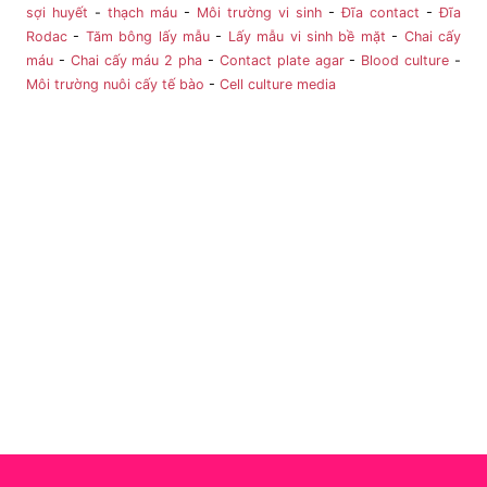
sợi huyết
-
thạch máu
-
Môi trường vi sinh
-
Đĩa contact
-
Đĩa
Rodac
-
Tăm bông lấy mẫu
-
Lấy mẫu vi sinh bề mặt
-
Chai cấy
máu
-
Chai cấy máu 2 pha
-
Contact plate agar
-
Blood culture
-
Môi trường nuôi cấy tế bào
-
Cell culture media