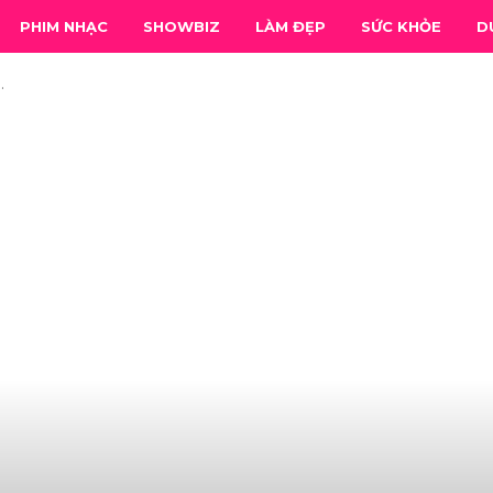
PHIM NHẠC
SHOWBIZ
LÀM ĐẸP
SỨC KHỎE
D
.