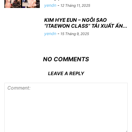
yendn
-
12 Tháng 11, 2025
KIM HYE EUN – NGÔI SAO
“ITAEWON CLASS” TÁI XUẤT ẤN...
yendn
-
15 Tháng 9, 2025
NO COMMENTS
LEAVE A REPLY