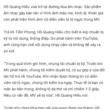
Hồ Quang Hiếu vừa trở lại đường đua âm nhạc
.
Sản phẩm
âm nhạc gây bàn tán vì hình ảnh máu me, kinh dị. Khán giả
còn phát hiện hình ảnh nữ diễn viên bị lộ ngực trong MV.
Trả lời
Tiền Phong,
Hồ Quang Hiếu cho biết ê-kíp chuẩn bị
kỹ từ nội dung, thông điệp. Do phát hành trên YouTube,
anh cũng hạn chế nội dung nhạy cảm và không để xảy ra
sơ sót.
“Trong quá trình ghi hình, chúng tôi chuẩn bị kỹ. Trước khi
MV phát hành, chúng tôi kiểm duyệt kỹ, có sự góp ý của đối
tác hỗ trợ về YouTube. Khi nhận được thông tin có diễn
viên nữ lộ ngực, chúng tôi kiểm tra ngay. Thực tế là bạn có
mặc áo bên trong, không lộ da thịt và chỉ chiếm 1-2 giây.
Nếu có vấn đề, MV sẽ bị xóa”, Hồ Quang Hiếu nói.
Trước khi công khai bạn gái vừa quen được ba tháng, Hồ