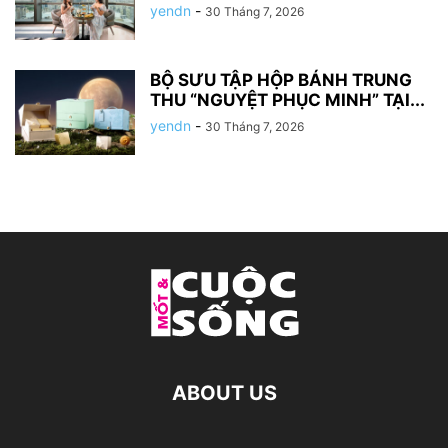
yendn
-
30 Tháng 7, 2026
BỘ SƯU TẬP HỘP BÁNH TRUNG
THU “NGUYỆT PHỤC MINH” TẠI...
yendn
-
30 Tháng 7, 2026
ABOUT US