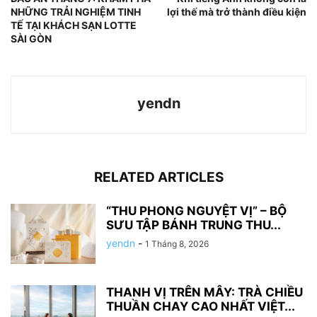
NHỮNG TRẢI NGHIỆM TINH
lợi thế mà trở thành điều kiện
TẾ TẠI KHÁCH SẠN LOTTE
SÀI GÒN
yendn
RELATED ARTICLES
“THU PHONG NGUYỆT VỊ” – BỘ
SƯU TẬP BÁNH TRUNG THU...
yendn
-
1 Tháng 8, 2026
THANH VỊ TRÊN MÂY: TRÀ CHIỀU
THUẦN CHAY CAO NHẤT VIỆT...