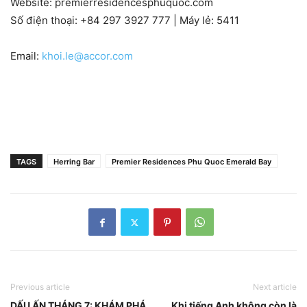
Website: premierresidencesphuquoc.com
Số điện thoại: +84 297 3927 777 | Máy lẻ: 5411
Email:
khoi.le@accor.com
TAGS
Herring Bar
Premier Residences Phu Quoc Emerald Bay
Previous article
Next article
DẤU ẤN THÁNG 7: KHÁM PHÁ
Khi tiếng Anh không còn là