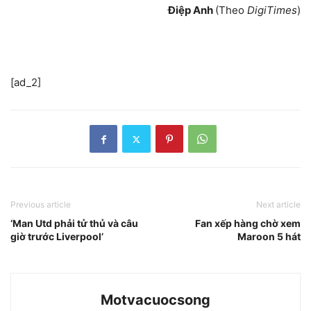
Điệp Anh
(Theo
DigiTimes
)
[ad_2]
Previous article
Next article
‘Man Utd phải tử thủ và câu
Fan xếp hàng chờ xem
giờ trước Liverpool’
Maroon 5 hát
Motvacuocsong