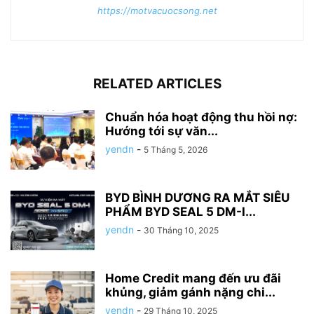
https://motvacuocsong.net
RELATED ARTICLES
Chuẩn hóa hoạt động thu hồi nợ:
Hướng tới sự văn...
yendn
-
5 Tháng 5, 2026
BYD BÌNH DƯƠNG RA MẮT SIÊU
PHẨM BYD SEAL 5 DM-I...
yendn
-
30 Tháng 10, 2025
Home Credit mang đến ưu đãi
khủng, giảm gánh nặng chi...
yendn
-
29 Tháng 10, 2025