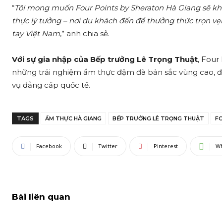
“
Tôi mong muốn Four Points by Sheraton Hà Giang sẽ khôn
thực lý tưởng – nơi du khách đến để thưởng thức trọn vẹ
tay Việt Nam
,” anh chia sẻ.
Với sự gia nhập của Bếp trưởng Lê Trọng Thuật
, Four
những trải nghiệm ẩm thực đậm đà bản sắc vùng cao, đ
vụ đẳng cấp quốc tế.
TAGS
ẨM THỰC HÀ GIANG
BẾP TRƯỞNG LÊ TRỌNG THUẬT
F
Facebook
Twitter
Pinterest
W
Bài liên quan