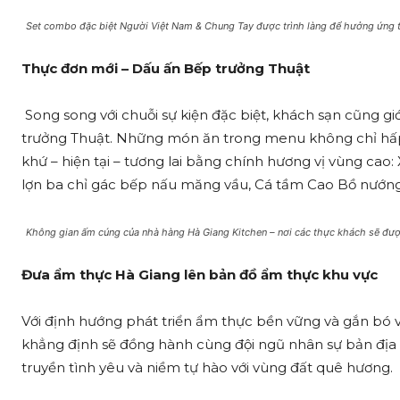
Set combo đặc biệt Người Việt Nam & Chung Tay được trình làng để hưởng ứng t
Thực đơn mới – Dấu ấn Bếp trưởng Thuật
Song song với chuỗi sự kiện đặc biệt, khách sạn cũng giớ
trưởng Thuật. Những món ăn trong menu không chỉ hấp d
khứ – hiện tại – tương lai bằng chính hương vị vùng cao:
lợn ba chỉ gác bếp nấu măng vầu, Cá tầm Cao Bồ nướng
Không gian ấm cúng của nhà hàng Hà Giang Kitchen – nơi các thực khách sẽ đư
Đưa ẩm thực Hà Giang lên bản đồ ẩm thực khu vực
Với định hướng phát triển ẩm thực bền vững và gắn bó 
khẳng định sẽ đồng hành cùng đội ngũ nhân sự bản địa 
truyền tình yêu và niềm tự hào với vùng đất quê hương.