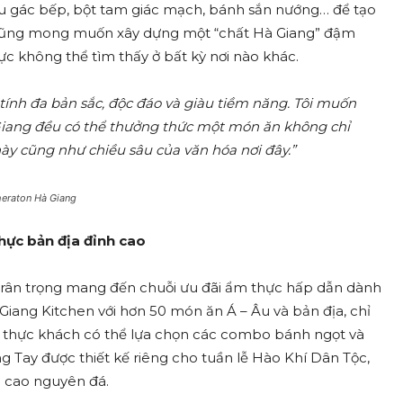
râu gác bếp, bột tam giác mạch, bánh sắn nướng… để tạo
cũng mong muốn xây dựng một “chất Hà Giang” đậm
ực không thể tìm thấy ở bất kỳ nơi nào khác.
tính đa bản sắc, độc đáo và giàu tiềm năng. Tôi muốn
 Giang đều có thể thưởng thức một món ăn không chỉ
y cũng như chiều sâu của văn hóa nơi đây.”
heraton Hà Giang
thực bản địa đỉnh cao
 trân trọng mang đến chuỗi ưu đãi ẩm thực hấp dẫn dành
 Giang Kitchen với hơn 50 món ăn Á – Âu và bản địa, chỉ
 thực khách có thể lựa chọn các combo bánh ngọt và
 Tay được thiết kế riêng cho tuần lễ Hào Khí Dân Tộc,
 cao nguyên đá.