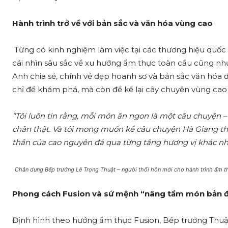
Hành trình trở về với bản sắc và văn hóa vùng cao
Từng có kinh nghiệm làm việc tại các thương hiệu quốc
cái nhìn sâu sắc về xu hướng ẩm thực toàn cầu cũng nh
Anh chia sẻ, chính vẻ đẹp hoanh sơ và bản sắc văn hóa 
chỉ để khám phá, mà còn để kể lại cây chuyện vùng ca
“Tôi luôn tin rằng, mỗi món ăn ngon là một câu chuyện –
chân thật. Và tôi mong muốn kể câu chuyện Hà Giang th
thần của cao nguyên đá qua từng tầng hương vị khác n
Chân dung Bếp trưởng Lê Trọng Thuật – người thổi hồn mới cho hành trình ẩm th
Phong cách Fusion và sứ mệnh “nâng tầm món bản đ
Định hình theo hướng ẩm thực Fusion, Bếp trưởng Thuật 