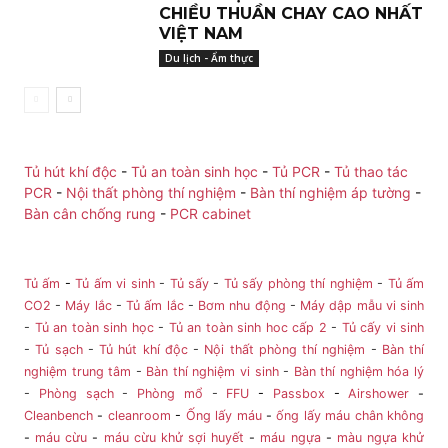
CHIỀU THUẦN CHAY CAO NHẤT
VIỆT NAM
Du lịch - Ẩm thực
Tủ hút khí độc
-
Tủ an toàn sinh học
-
Tủ PCR
-
Tủ thao tác
PCR
-
Nội thất phòng thí nghiệm
-
Bàn thí nghiệm áp tường
-
Bàn cân chống rung
-
PCR cabinet
Tủ ấm
-
Tủ ấm vi sinh
-
Tủ sấy
-
Tủ sấy phòng thí nghiệm
-
Tủ ấm
CO2
-
Máy lắc
-
Tủ ấm lắc
-
Bơm nhu động
-
Máy dập mẫu vi sinh
-
Tủ an toàn sinh học
-
Tủ an toàn sinh hoc cấp 2
-
Tủ cấy vi sinh
-
Tủ sạch
-
Tủ hút khí độc
-
Nội thất phòng thí nghiệm
-
Bàn thí
nghiệm trung tâm
-
Bàn thí nghiệm vi sinh
-
Bàn thí nghiệm hóa lý
-
Phòng sạch
-
Phòng mổ
-
FFU
-
Passbox
-
Airshower
-
Cleanbench
-
cleanroom
-
Ống lấy máu
-
ống lấy máu chân không
-
máu cừu
-
máu cừu khử sợi huyết
-
máu ngựa
-
màu ngựa khử