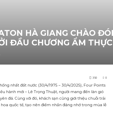
RATON HÀ GIANG CHÀO ĐÓ
ỞI ĐẦU CHƯƠNG ẨM THỰC 
Á
350
0
ng nhất đất nước (30/4/1975 – 30/4/2025), Four Points
ều hành mới – Lê Trọng Thuật, người mang đến làn gió
n đá. Cùng với đó, khách sạn cũng giới thiệu chuỗi trải
 hoa quốc tế, tạo nên điểm nhấn đáng nhớ trong mùa lễ