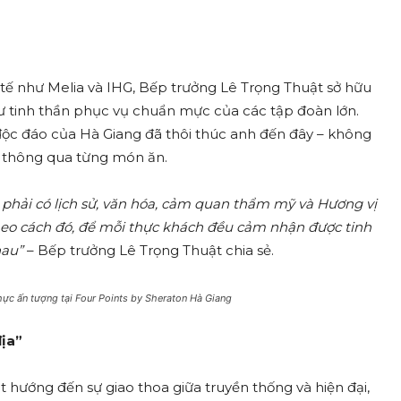
 tế như Melia và IHG, Bếp trưởng Lê Trọng Thuật sở hữu
ư tinh thần phục vụ chuẩn mực của các tập đoàn lớn.
độc đáo của Hà Giang đã thôi thúc anh đến đây – không
o thông qua từng món ăn.
 phải có lịch sử, văn hóa, cảm quan thẩm mỹ và Hương vị
eo cách đó, để mỗi thực khách đều cảm nhận được tinh
hau”
– Bếp trưởng Lê Trọng Thuật chia sẻ.
ực ấn tượng tại Four Points by Sheraton Hà Giang
ịa”
hướng đến sự giao thoa giữa truyền thống và hiện đại,