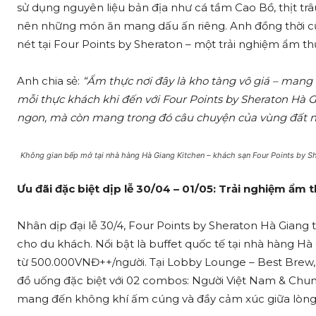
sử dụng nguyên liệu bản địa như cá tầm Cao Bồ, thịt t
nên những món ăn mang dấu ấn riêng. Anh đồng thời 
nét tại Four Points by Sheraton – một trải nghiệm ẩm th
Anh chia sẻ:
“Ẩm thực nơi đây là kho tàng vô giá – mang 
mỗi thực khách khi đến với Four Points by Sheraton Hà
ngon, mà còn mang trong đó câu chuyện của vùng đất nà
Không gian bếp mở tại nhà hàng Hà Giang Kitchen – khách sạn Four Points by S
Ưu đãi đặc biệt dịp lễ 30/04 – 01/05: Trải nghiệm ẩm 
Nhân dịp đại lễ 30/4, Four Points by Sheraton Hà Giang
cho du khách. Nổi bật là buffet quốc tế tại nhà hàng Hà
từ 500.000VNĐ++/người. Tại Lobby Lounge – Best Brew,
đồ uống đặc biệt với 02 combos: Người Việt Nam & Chung
mang đến không khí ấm cúng và đầy cảm xúc giữa lòng