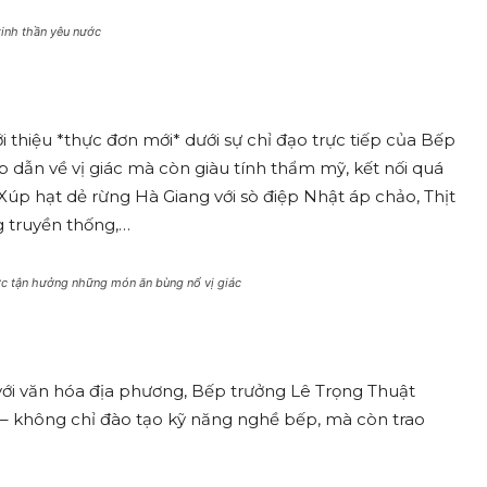
inh thần yêu nước
i thiệu *thực đơn mới* dưới sự chỉ đạo trực tiếp của Bếp
ẫn về vị giác mà còn giàu tính thẩm mỹ, kết nối quá
 Xúp hạt dẻ rừng Hà Giang với sò điệp Nhật áp chảo, Thịt
 truyền thống,…
ợc tận hưởng những món ăn bùng nổ vị giác
với văn hóa địa phương, Bếp trưởng Lê Trọng Thuật
– không chỉ đào tạo kỹ năng nghề bếp, mà còn trao