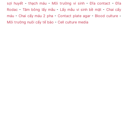
sợi huyết
-
thạch máu
-
Môi trường vi sinh
-
Đĩa contact
-
Đĩa
Rodac
-
Tăm bông lấy mẫu
-
Lấy mẫu vi sinh bề mặt
-
Chai cấy
máu
-
Chai cấy máu 2 pha
-
Contact plate agar
-
Blood culture
-
Môi trường nuôi cấy tế bào
-
Cell culture media