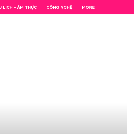
U LỊCH – ẨM THỰC
CÔNG NGHỆ
MORE