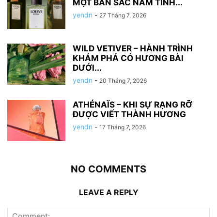
MỘT BẢN SẮC NAM TÍNH...
yendn
-
27 Tháng 7, 2026
WILD VETIVER – HÀNH TRÌNH
KHÁM PHÁ CỎ HƯƠNG BÀI
DƯỚI...
yendn
-
20 Tháng 7, 2026
ATHÉNAÏS – KHI SỰ RẠNG RỠ
ĐƯỢC VIẾT THÀNH HƯƠNG
yendn
-
17 Tháng 7, 2026
NO COMMENTS
LEAVE A REPLY