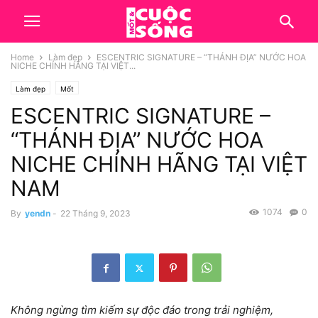
Home
Làm đẹp
ESCENTRIC SIGNATURE – “THÁNH ĐỊA” NƯỚC HOA
NICHE CHÍNH HÃNG TẠI VIỆT...
Làm đẹp
Mốt
ESCENTRIC SIGNATURE –
“THÁNH ĐỊA” NƯỚC HOA
NICHE CHÍNH HÃNG TẠI VIỆT
NAM
1074
0
By
yendn
-
22 Tháng 9, 2023
Không ngừng tìm kiếm sự độc đáo trong trải nghiệm,