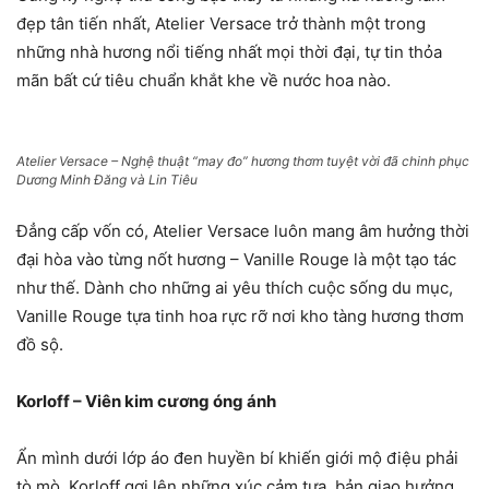
đẹp tân tiến nhất, Atelier Versace trở thành một trong
những nhà hương nổi tiếng nhất mọi thời đại, tự tin thỏa
mãn bất cứ tiêu chuẩn khắt khe về nước hoa nào.
Atelier Versace – Nghệ thuật “may đo” hương thơm tuyệt vời đã chinh phục
Dương Minh Đăng và Lin Tiêu
Đẳng cấp vốn có, Atelier Versace luôn mang âm hưởng thời
đại hòa vào từng nốt hương – Vanille Rouge là một tạo tác
như thế. Dành cho những ai yêu thích cuộc sống du mục,
Vanille Rouge tựa tinh hoa rực rỡ nơi kho tàng hương thơm
đồ sộ.
Korloff – Viên kim cương óng ánh
Ẩn mình dưới lớp áo đen huyền bí khiến giới mộ điệu phải
tò mò, Korloff gợi lên những xúc cảm tựa bản giao hưởng