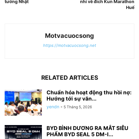
tướng Nhật
nhí về đích Kun Marathon
Huế
Motvacuocsong
https://motvacuocsong.net
RELATED ARTICLES
Chuẩn hóa hoạt động thu hồi nợ:
Hướng tới sự văn...
yendn
-
5 Tháng 5, 2026
BYD BÌNH DƯƠNG RA MẮT SIÊU
PHẨM BYD SEAL 5 DM-I...