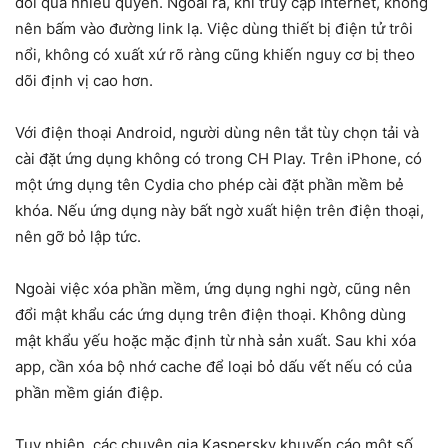
đòi quá nhiều quyền. Ngoài ra, khi truy cập Internet, không
nên bấm vào đường link lạ. Việc dùng thiết bị điện tử trôi
nổi, không có xuất xứ rõ ràng cũng khiến nguy cơ bị theo
dõi định vị cao hơn.
Với điện thoại Android, người dùng nên tắt tùy chọn tải và
cài đặt ứng dụng không có trong CH Play. Trên iPhone, có
một ứng dụng tên Cydia cho phép cài đặt phần mềm bẻ
khóa. Nếu ứng dụng này bất ngờ xuất hiện trên điện thoại,
nên gỡ bỏ lập tức.
Ngoài việc xóa phần mềm, ứng dụng nghi ngờ, cũng nên
đổi mật khẩu các ứng dụng trên điện thoại. Không dùng
mật khẩu yếu hoặc mặc định từ nhà sản xuất. Sau khi xóa
app, cần xóa bộ nhớ cache để loại bỏ dấu vết nếu có của
phần mềm gián điệp.
Tuy nhiên, các chuyên gia Kaspersky khuyến cáo một số