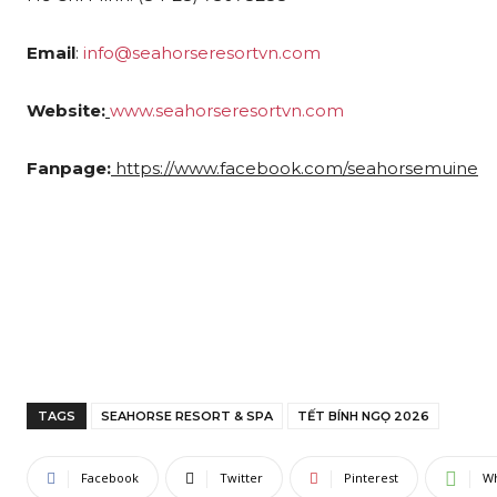
Email
:
info@seahorseresortvn.com
Website:
www.seahorseresortvn.com
Fanpage:
https://www.facebook.com/seahorsemuine
TAGS
SEAHORSE RESORT & SPA
TẾT BÍNH NGỌ 2026
Facebook
Twitter
Pinterest
W