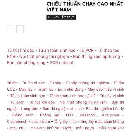
CHIỀU THUẦN CHAY CAO NHẤT
VIỆT NAM
Du lịch - Ẩm thực
Tủ hút khí độc
-
Tủ an toàn sinh học
-
Tủ PCR
-
Tủ thao tác
PCR
-
Nội thất phòng thí nghiệm
-
Bàn thí nghiệm áp tường
-
Bàn cân chống rung
-
PCR cabinet
Tủ ấm
-
Tủ ấm vi sinh
-
Tủ sấy
-
Tủ sấy phòng thí nghiệm
-
Tủ ấm
CO2
-
Máy lắc
-
Tủ ấm lắc
-
Bơm nhu động
-
Máy dập mẫu vi sinh
-
Tủ an toàn sinh học
-
Tủ an toàn sinh hoc cấp 2
-
Tủ cấy vi sinh
-
Tủ sạch
-
Tủ hút khí độc
-
Nội thất phòng thí nghiệm
-
Bàn thí
nghiệm trung tâm
-
Bàn thí nghiệm vi sinh
-
Bàn thí nghiệm hóa lý
-
Phòng sạch
-
Phòng mổ
-
FFU
-
Passbox
-
Airshower
-
Cleanbench
-
cleanroom
-
Ống lấy máu
-
ống lấy máu chân không
-
máu cừu
-
máu cừu khử sợi huyết
-
máu ngựa
-
màu ngựa khử