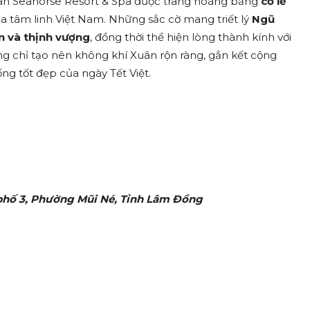
ian Seahorse Resort & Spa được trang hoàng bằng
cờ lễ
óa tâm linh Việt Nam. Những sắc cờ mang triết lý
Ngũ
n và thịnh vượng
, đồng thời thể hiện lòng thành kính với
ông chỉ tạo nên không khí Xuân rộn ràng, gắn kết cộng
ng tốt đẹp của ngày Tết Việt.
 phố 3, Phường Mũi Né, Tỉnh Lâm Đồng