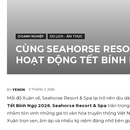
DOANH NGHIỆP
DU LỊCH - ẨM THỰC
CÙNG SEAHORSE RESOR
HOẠT ĐỘNG TẾT BÍNH 
5 THÁNG 2, 2026
BY
YENDN
Mỗi độ Xuân về, Seahorse Resort & Spa lại trở nên dịu 
Tết Bính Ngọ 2026
,
Seahorse Resort & Spa
trân trọng 
nhằm tôn vinh những giá trị văn hóa truyền thống Việt
Xuân trọn vẹn, ấm áp và nhiều kỷ niệm đáng nhớ bên gia