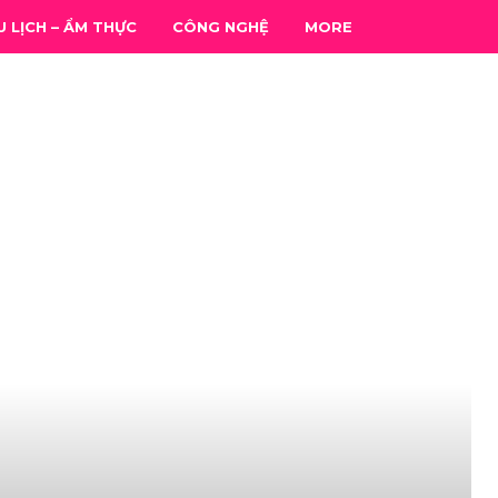
U LỊCH – ẨM THỰC
CÔNG NGHỆ
MORE