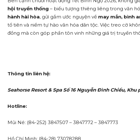
Bên cạnh chuỗi hoạt động Tết Bính Ngọ 2026, không g
hội truyền thống
– biểu tượng thiêng liêng trong văn h
hành hài hòa
, gửi gắm ước nguyện về
may mắn, bình a
tổ tiên và niềm tự hào văn hóa dân tộc. Việc treo cờ kh
đồng mà còn góp phần tôn vinh những giá trị truyền thố
Thông tin liên hệ:
Seahorse Resort & Spa Số 16 Nguyễn Đình Chiểu, Khu
Hotline:
Mũi Né: (84-252) 3847507 – 3847772 – 3847773
Hồ Chí Minh: (84-28) 73078288