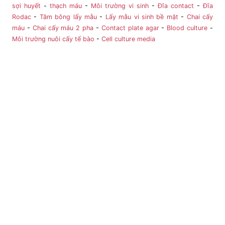
sợi huyết
-
thạch máu
-
Môi trường vi sinh
-
Đĩa contact
-
Đĩa
Rodac
-
Tăm bông lấy mẫu
-
Lấy mẫu vi sinh bề mặt
-
Chai cấy
máu
-
Chai cấy máu 2 pha
-
Contact plate agar
-
Blood culture
-
Môi trường nuôi cấy tế bào
-
Cell culture media