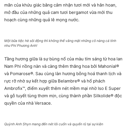
mãn của khứu giác bằng cảm nhận tươi mới và hân hoan,
mở đầu của những quả cam tươi bergamot vừa mới thu
hoạch cùng những quả lê mọng nước.
Một bữa tiệc hè sôi động thì không thể vắng mặt những cô nàng cá tính
như Phí Phương Anh!
Tầng hương giữa là sự bùng nổ của màu tím sáng từ hoa lan
Nam Phi nồng nàn và càng thêm thăng hoa bởi Mahonial®
và Pomarose®. Sau cùng làn hương bỗng hoá thanh lịch và
rực rỡ nhờ sự kết hợp giữa Belambre® và hổ phách
Ambrofix™, điểm xuyết thêm nét mềm mại nhờ Iso E Super
và gỗ tuyết tùng thơm mịn, cùng thành phần Silkolide® độc
quyền của nhà Versace.
Quỳnh Anh Shyn mang đến nét lôi cuốn và quyến rũ tại sự kiện