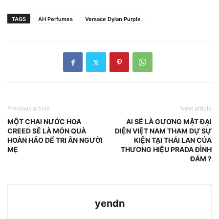
TAGS
AH Perfumes
Versace Dylan Purple
Previous article
Next article
MỘT CHAI NƯỚC HOA
AI SẼ LÀ GƯƠNG MẶT ĐẠI
CREED SẼ LÀ MÓN QUÀ
DIỆN VIỆT NAM THAM DỰ SỰ
HOÀN HẢO ĐỂ TRI ÂN NGƯỜI
KIỆN TẠI THÁI LAN CỦA
MẸ
THƯƠNG HIỆU PRADA ĐÌNH
ĐÁM ?
yendn