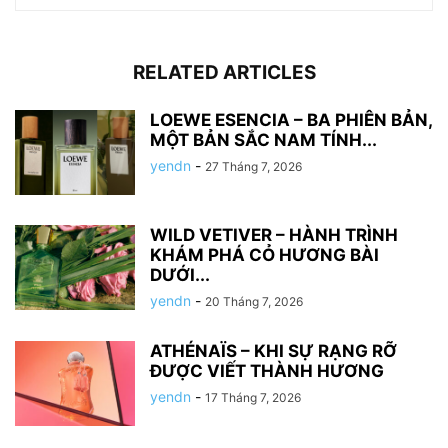
RELATED ARTICLES
LOEWE ESENCIA – BA PHIÊN BẢN,
MỘT BẢN SẮC NAM TÍNH...
yendn
-
27 Tháng 7, 2026
WILD VETIVER – HÀNH TRÌNH
KHÁM PHÁ CỎ HƯƠNG BÀI
DƯỚI...
yendn
-
20 Tháng 7, 2026
ATHÉNAÏS – KHI SỰ RẠNG RỠ
ĐƯỢC VIẾT THÀNH HƯƠNG
yendn
-
17 Tháng 7, 2026