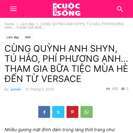
Home
Làm đẹp
CÙNG QUỲNH ANH SHYN, TÚ HẢO, PHÍ PHƯƠNG
ANH… THAM GIA BỮA...
Làm đẹp
Mốt
CÙNG QUỲNH ANH SHYN,
TÚ HẢO, PHÍ PHƯƠNG ANH…
THAM GIA BỮA TIỆC MÙA HÈ
ĐẾN TỪ VERSACE
465
0
By
yendn
-
12 Tháng 5, 2023
Nhiều gương mặt đình đám trong làng thời trang như: