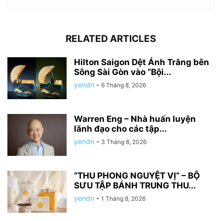
RELATED ARTICLES
Hilton Saigon Dệt Ánh Trăng bên
Sông Sài Gòn vào “Bội...
yendn
-
6 Tháng 8, 2026
Warren Eng – Nhà huấn luyện
lãnh đạo cho các tập...
yendn
-
3 Tháng 8, 2026
“THU PHONG NGUYỆT VỊ” – BỘ
SƯU TẬP BÁNH TRUNG THU...
yendn
-
1 Tháng 8, 2026