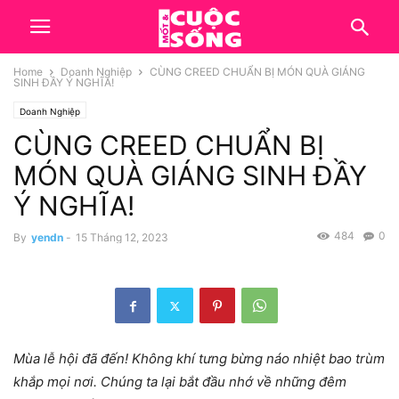
Home
Doanh Nghiệp
CÙNG CREED CHUẨN BỊ MÓN QUÀ GIÁNG
SINH ĐẦY Ý NGHĨA!
Doanh Nghiệp
CÙNG CREED CHUẨN BỊ
MÓN QUÀ GIÁNG SINH ĐẦY
Ý NGHĨA!
484
0
By
yendn
-
15 Tháng 12, 2023
Mùa lễ hội đã đến! Không khí tưng bừng náo nhiệt bao trùm
khắp mọi nơi. Chúng ta lại bắt đầu nhớ về những đêm