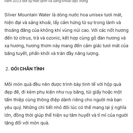
năm 2023 bởi sự mát lạnh và sảng khoái đặc trưng
Silver Mountain Water là dòng nước hoa unisex tươi mát,
hiện đại và sảng khoái, lấy cảm hứng từ sự trong lành và
thoáng đãng của không khí vùng núi cao. Với các nốt hương
đến từ citrus, trà và ozonic, kết hợp cùng gỗ đàn hương và
xạ hương, hương thơm này mang đến cảm giác tươi mát của
băng tuyết, phấn khởi và tràn đầy năng lượng.
GÓI CHÂN TÌNH
Mỗi món quà đều nên được trình bày tinh tế với hộp quà
đẹp đẽ, đi kèm phụ kiện như ruy băng, túi giấy hoặc một
tấm thiệp cùng thông điệp dành riêng cho người mà bạn
yêu quý. Những chi tiết nhỏ đôi lúc có thể mang lại ý nghĩa
lớn, đồng thời giúp thể hiện sự tâm huyết và tỉ mỉ của người
tặng đối với món quà.