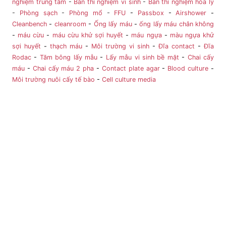
nghiệm trung tâm
-
Bàn thí nghiệm vi sinh
-
Bàn thí nghiệm hóa lý
-
Phòng sạch
-
Phòng mổ
-
FFU
-
Passbox
-
Airshower
-
Cleanbench
-
cleanroom
-
Ống lấy máu
-
ống lấy máu chân không
-
máu cừu
-
máu cừu khử sợi huyết
-
máu ngựa
-
màu ngựa khử
sợi huyết
-
thạch máu
-
Môi trường vi sinh
-
Đĩa contact
-
Đĩa
Rodac
-
Tăm bông lấy mẫu
-
Lấy mẫu vi sinh bề mặt
-
Chai cấy
máu
-
Chai cấy máu 2 pha
-
Contact plate agar
-
Blood culture
-
Môi trường nuôi cấy tế bào
-
Cell culture media