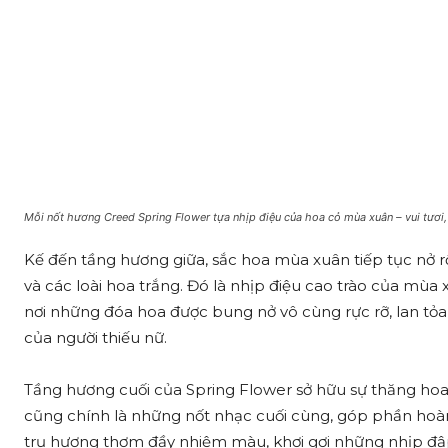
Mỗi nốt hương Creed Spring Flower tựa nhịp điệu của hoa cỏ mùa xuân – vui tươi
Kế đến tầng hương giữa, sắc hoa mùa xuân tiếp tục nở r
và các loài hoa trắng. Đó là nhịp điệu cao trào của mùa
nơi những đóa hoa được bung nở vô cùng rực rỡ, lan t
của người thiếu nữ.
Tầng hương cuối của Spring Flower sở hữu sự thăng hoa 
cũng chính là những nốt nhạc cuối cùng, góp phần hoà
trụ hương thơm đầy nhiệm màu, khơi gợi những nhịp đậ