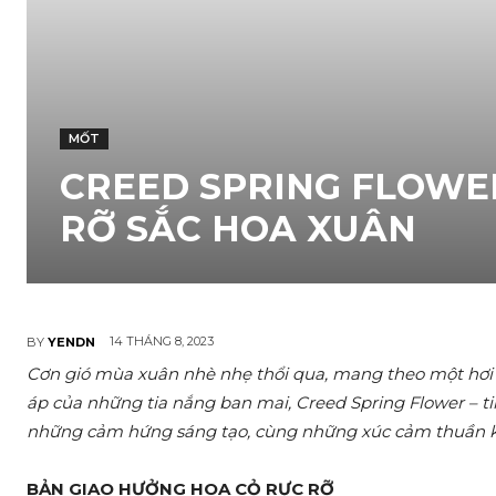
MỐT
CREED SPRING FLOWE
RỠ SẮC HOA XUÂN
14 THÁNG 8, 2023
BY
YENDN
Cơn gió mùa xuân nhè nhẹ thổi qua, mang theo một hơi 
áp của những tia nắng ban mai, Creed Spring Flower – t
những cảm hứng sáng tạo, cùng những xúc cảm thuần kh
BẢN GIAO HƯỞNG HOA CỎ RỰC RỠ