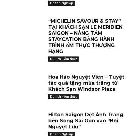
Doanh Nghiệp
“MICHELIN SAVOUR & STAY”
TẠI KHÁCH SẠN LE MERIDIEN
SAIGON – NÂNG TẦM
STAYCATION BẰNG HÀNH
TRÌNH ẨM THỰC THƯỢNG
HẠNG
Du lịch - Ẩm thực
Hoa Hảo Nguyệt Viên – Tuyệt
tác quà tặng mùa trăng từ
Khách Sạn Windsor Plaza
Du lịch - Ẩm thực
Hilton Saigon Dệt Ánh Trăng
bên Sông Sài Gòn vào “Bội
Nguyệt Lưu”
Doanh Nghiệp