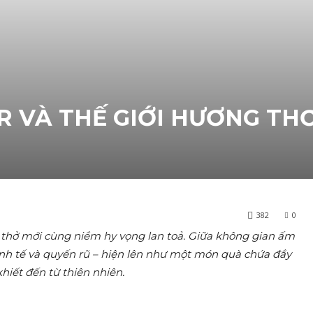
R VÀ THẾ GIỚI HƯƠNG TH
382
0
thở mới cùng niềm hy vọng lan toả. Giữa không gian ấm
inh tế và quyến rũ – hiện lên như một món quà chứa đầy
iết đến từ thiên nhiên.