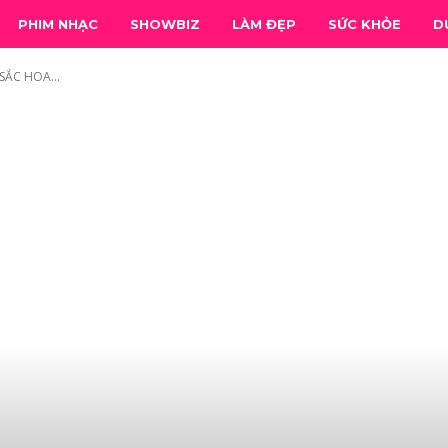
PHIM NHẠC
SHOWBIZ
LÀM ĐẸP
SỨC KHỎE
D
SẮC HOA...