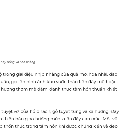
, bay bổng và nhẹ nhàng
ộ trong giai điệu nhịp nhàng của quả mơ, hoa nhài, đào
 xuân, gợi lên hình ảnh khu vườn thần tiên đầy mê hoặc,
ỏa hương thơm mê đắm, đánh thức tâm hồn thuần khiết
tuyệt vời của hổ phách, gỗ tuyết tùng và xạ hương. Đây
n thiện bản giao hưởng mùa xuân đầy cảm xúc. Một vũ
p thổn thức trong tâm hồn khi được chứng kiến vẻ đẹp