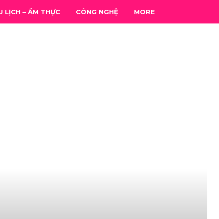
U LỊCH – ẨM THỰC
CÔNG NGHỆ
MORE