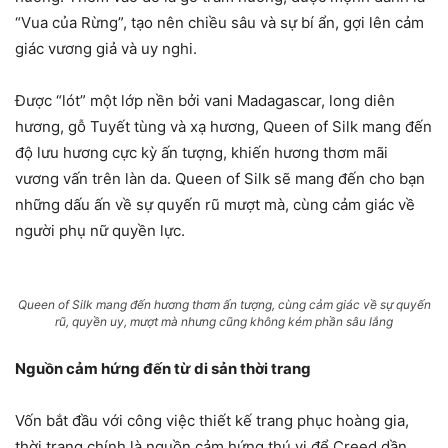
“Vua của Rừng”, tạo nên chiều sâu và sự bí ẩn, gợi lên cảm
giác vương giả và uy nghi.
Được “lót” một lớp nền bởi vani Madagascar, long diên
hương, gỗ Tuyết tùng và xạ hương, Queen of Silk mang đến
độ lưu hương cực kỳ ấn tượng, khiến hương thơm mãi
vương vấn trên làn da. Queen of Silk sẽ mang đến cho bạn
những dấu ấn về sự quyến rũ mượt mà, cùng cảm giác về
người phụ nữ quyền lực.
Queen of Silk mang đến hương thơm ấn tượng, cùng cảm giác về sự quyến
rũ, quyền uy, mượt mà nhưng cũng không kém phần sâu lắng
Nguồn cảm hứng đến từ di sản thời trang
Vốn bắt đầu với công việc thiết kế trang phục hoàng gia,
thời trang chính là nguồn cảm hứng thú vị để Creed dần