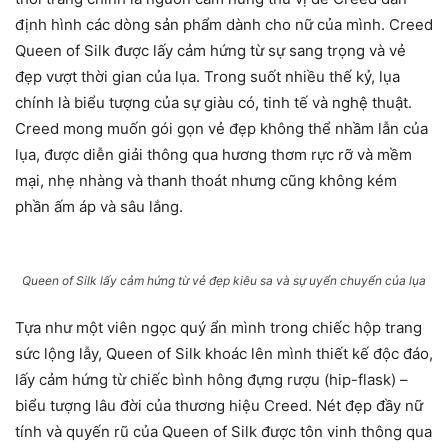
định hình các dòng sản phẩm dành cho nữ của mình. Creed
Queen of Silk được lấy cảm hứng từ sự sang trọng và vẻ
đẹp vượt thời gian của lụa. Trong suốt nhiều thế kỷ, lụa
chính là biểu tượng của sự giàu có, tinh tế và nghệ thuật.
Creed mong muốn gói gọn vẻ đẹp không thể nhầm lẫn của
lụa, được diễn giải thông qua hương thơm rực rỡ và mềm
mại, nhẹ nhàng và thanh thoát nhưng cũng không kém
phần ấm áp và sâu lắng.
Queen of Silk lấy cảm hứng từ vẻ đẹp kiêu sa và sự uyển chuyển của lụa
Tựa như một viên ngọc quý ẩn mình trong chiếc hộp trang
sức lộng lẫy, Queen of Silk khoác lên mình thiết kế độc đáo,
lấy cảm hứng từ chiếc bình hông đựng rượu (hip-flask) –
biểu tượng lâu đời của thương hiệu Creed. Nét đẹp đầy nữ
tính và quyến rũ của Queen of Silk được tôn vinh thông qua