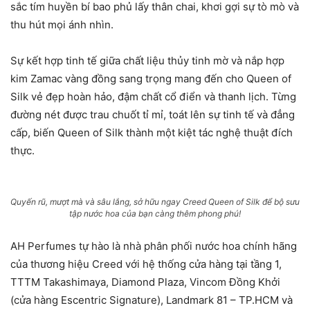
sắc tím huyền bí bao phủ lấy thân chai, khơi gợi sự tò mò và
thu hút mọi ánh nhìn.
Sự kết hợp tinh tế giữa chất liệu thủy tinh mờ và nắp hợp
kim Zamac vàng đồng sang trọng mang đến cho Queen of
Silk vẻ đẹp hoàn hảo, đậm chất cổ điển và thanh lịch. Từng
đường nét được trau chuốt tỉ mỉ, toát lên sự tinh tế và đẳng
cấp, biến Queen of Silk thành một kiệt tác nghệ thuật đích
thực.
Quyến rũ, mượt mà và sâu lắng, sở hữu ngay Creed Queen of Silk để bộ sưu
tập nước hoa của bạn càng thêm phong phú!
AH Perfumes tự hào là nhà phân phối nước hoa chính hãng
của thương hiệu Creed với hệ thống cửa hàng tại tầng 1,
TTTM Takashimaya, Diamond Plaza, Vincom Đồng Khởi
(cửa hàng Escentric Signature), Landmark 81 – TP.HCM và