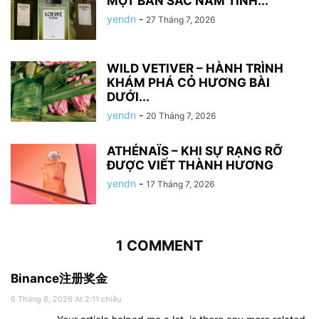
MỘT BẢN SẮC NAM TÍNH...
yendn
-
27 Tháng 7, 2026
WILD VETIVER – HÀNH TRÌNH
KHÁM PHÁ CỎ HƯƠNG BÀI
DƯỚI...
yendn
-
20 Tháng 7, 2026
ATHÉNAÏS – KHI SỰ RẠNG RỠ
ĐƯỢC VIẾT THÀNH HƯƠNG
yendn
-
17 Tháng 7, 2026
1 COMMENT
Binance注册奖金
6 Tháng 8, 2026 At 2:11 chiều