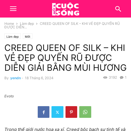
Home
Làm đẹp
CREED QUEEN OF SILK – KHI VẺ ĐẸP QUYẾN RŨ
ĐƯỢC DIỄN...
Làm đẹp
Mốt
CREED QUEEN OF SILK – KHI
VẺ ĐẸP QUYẾN RŨ ĐƯỢC
DIỄN GIẢI BẰNG MÙI HƯƠNG
3192
1
By
yendn
-
18 Tháng 6, 2024
Evoto
Trong thế giới nước hoa xa xỉ, Creed bộc bạch sự tinh tế và