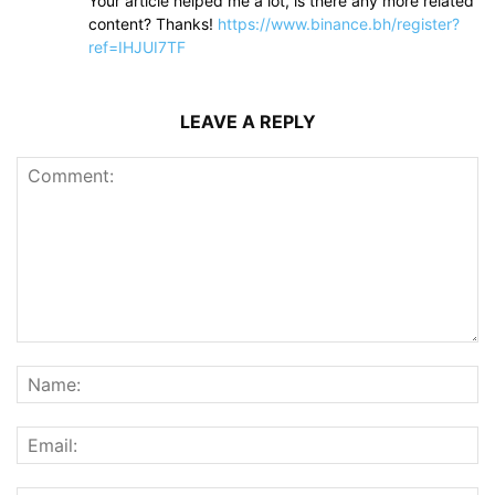
Your article helped me a lot, is there any more related
content? Thanks!
https://www.binance.bh/register?
ref=IHJUI7TF
LEAVE A REPLY