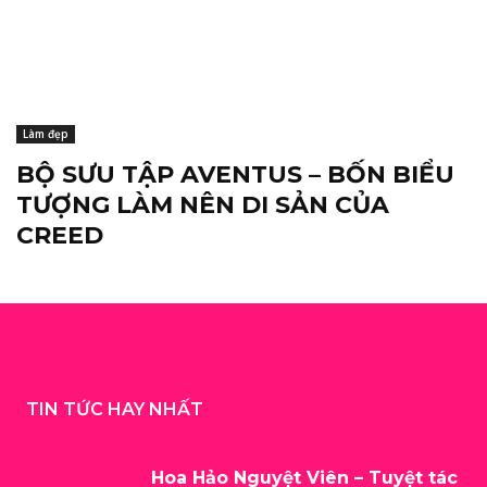
Làm đẹp
BỘ SƯU TẬP AVENTUS – BỐN BIỂU
TƯỢNG LÀM NÊN DI SẢN CỦA
CREED
TIN TỨC HAY NHẤT
Hoa Hảo Nguyệt Viên – Tuyệt tác