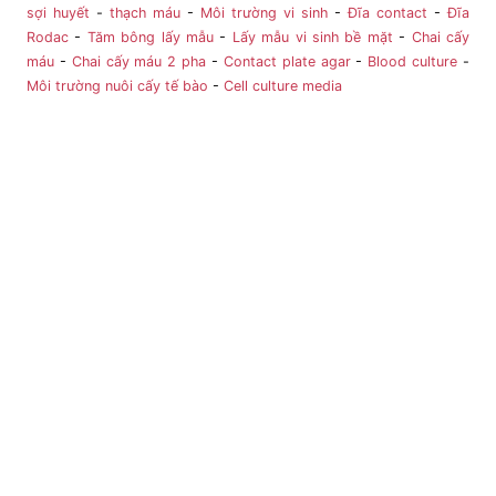
sợi huyết
-
thạch máu
-
Môi trường vi sinh
-
Đĩa contact
-
Đĩa
Rodac
-
Tăm bông lấy mẫu
-
Lấy mẫu vi sinh bề mặt
-
Chai cấy
máu
-
Chai cấy máu 2 pha
-
Contact plate agar
-
Blood culture
-
Môi trường nuôi cấy tế bào
-
Cell culture media