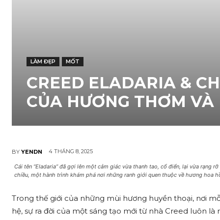
LÀM ĐẸP
MỐT
CREED ELADARIA & C
CỦA HƯƠNG THƠM VÀ 
4 THÁNG 8, 2025
BY
YENDN
Cái tên “Eladaria” đã gợi lên một cảm giác vừa thanh tao, cổ điển, lại vừa rạng r
chiều, một hành trình khám phá nơi những ranh giới quen thuộc về hương hoa h
Trong thế giới của những mùi hương huyền thoại, nơi mỗ
hệ, sự ra đời của một sáng tạo mới từ nhà Creed luôn là 