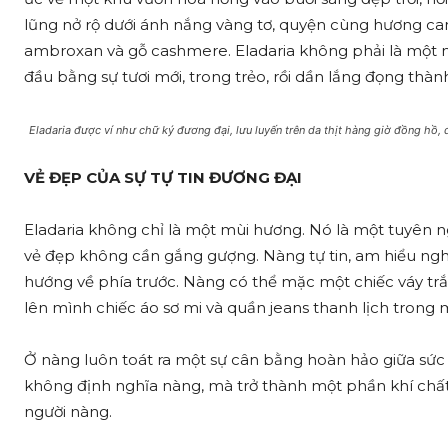
lũng nở rộ dưới ánh nắng vàng tơ, quyện cùng hương ca
ambroxan và gỗ cashmere. Eladaria không phải là một m
đầu bằng sự tươi mới, trong trẻo, rồi dần lắng đọng thàn
Eladaria được ví như chữ ký đương đại, lưu luyến trên da thịt hàng giờ đồng hồ, 
VẺ ĐẸP CỦA SỰ TỰ TIN ĐƯƠNG ĐẠI
Eladaria không chỉ là một mùi hương. Nó là một tuyên n
vẻ đẹp không cần gắng gượng. Nàng tự tin, am hiểu nghệ
hướng về phía trước. Nàng có thể mặc một chiếc váy trắn
lên mình chiếc áo sơ mi và quần jeans thanh lịch trong
Ở nàng luôn toát ra một sự cân bằng hoàn hảo giữa sức m
không định nghĩa nàng, mà trở thành một phần khí chất
người nàng.