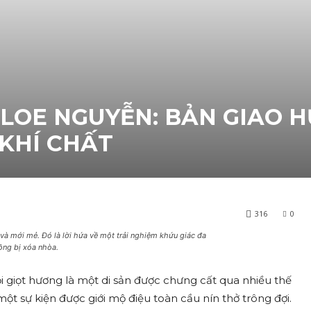
HLOE NGUYỄN: BẢN GIAO 
KHÍ CHẤT
316
0
ỡ và mới mẻ. Đó là lời hứa về một trải nghiệm khứu giác đa
ồng bị xóa nhòa.
i giọt hương là một di sản được chưng cất qua nhiều thế
một sự kiện được giới mộ điệu toàn cầu nín thở trông đợi.