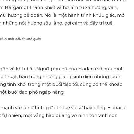
m Bergamot thanh khiết và hơi ấm từ xạ hương, vani,
ùi hương dễ đoán. Nó là một hành trình khứu giác, mở
h những nốt hương sâu lắng, gợi cảm và đầy trí tuệ.
để lại một dấu ấn khó quên.
gôn về khí chất. Người phụ nữ của Eladaria sở hữu một
 thuật, trân trọng những giá trị kinh điển nhưng luôn
g tinh khôi trong một buổi tiệc tối, cũng có thể khoác
 một buổi dạo phố ngập nắng.
ạnh và sự nữ tính, giữa trí tuệ và sự bay bổng. Eladaria
 tự nhiên, một vầng hào quang vô hình tôn vinh con