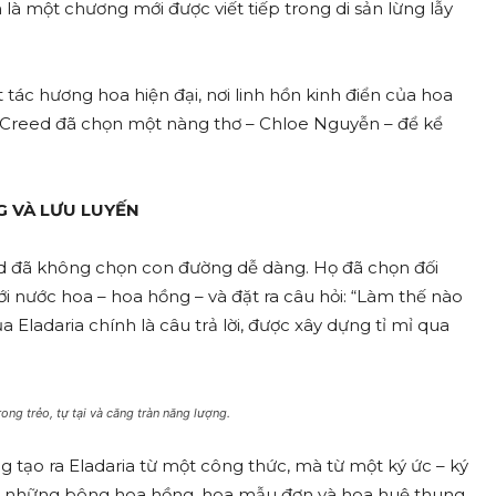
là một chương mới được viết tiếp trong di sản lừng lẫy
tác hương hoa hiện đại, nơi linh hồn kinh điển của hoa
. Creed đã chọn một nàng thơ – Chloe Nguyễn – để kể
G VÀ LƯU LUYẾN
eed đã không chọn con đường dễ dàng. Họ đã chọn đối
ới nước hoa – hoa hồng – và đặt ra câu hỏi: “Làm thế nào
a Eladaria chính là câu trả lời, được xây dựng tỉ mỉ qua
ng trẻo, tự tại và căng tràn năng lượng.
 tạo ra Eladaria từ một công thức, mà từ một ký ức – ký
nơi những bông hoa hồng, hoa mẫu đơn và hoa huệ thung