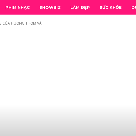
PHIM NHẠC
SHOWBIZ
LÀM ĐẸP
SỨC KHỎE
D
G CỦA HƯƠNG THƠM VÀ...