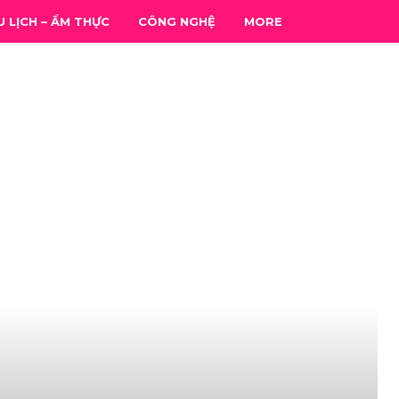
U LỊCH – ẨM THỰC
CÔNG NGHỆ
MORE