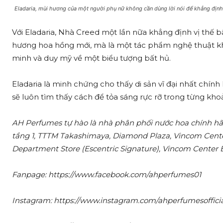
Eladaria, mùi hương của một người phụ nữ không cần dùng lời nói để khẳng định 
Với Eladaria, Nhà Creed một lần nữa khẳng định vị thế 
hương hoa hồng mới, mà là một tác phẩm nghệ thuật khứ
minh và duy mỹ về một biểu tượng bất hủ.
Eladaria là minh chứng cho thấy di sản vĩ đại nhất chín
sẽ luôn tìm thấy cách để tỏa sáng rực rỡ trong từng khoả
AH Perfumes tự hào là nhà phân phối nước hoa chính hã
tầng 1, TTTM Takashimaya, Diamond Plaza, Vincom Cente
Department Store (Escentric Signature), Vincom Center B
Fanpage: https://www.facebook.com/ahperfumes01
Instagram: https://www.instagram.com/ahperfumesofficia