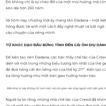
Đó không chỉ là sự chào đời của một mùi hương, mà còn 
kéo dài hơn 260 năm.
Và hôm nay, chương mới ấy mang tên Eladaria – một kiệt 
hồng được tái sinh một cách đầy nghệ thuật và bất ngờ
câu chuyện của riêng mình.
TỪ KHÚC DẠO ĐẦU BỪNG TỈNH ĐẾN CÁI ÔM DIỤ DÀN
Để kiến tạo nên Eladaria, các bậc thầy chế tác của Cr
diện với một trong những biểu tượng lớn nhất của thế gi
để đoá hồng cất lên tiếng nói của thế kỷ 21?”. Kiến tạo củ
ba tầng hương như một bản giao hưởng hoàn hảo.
Màn khai từ này không chỉ tươi mát, mà còn gieo vào lòng người một cảm giác tro
Người ta tin rằng, những nhà chế tác của Creed đã không
ức về một khu vườn hoa hồng vào buổi sáng đẹp trời, 