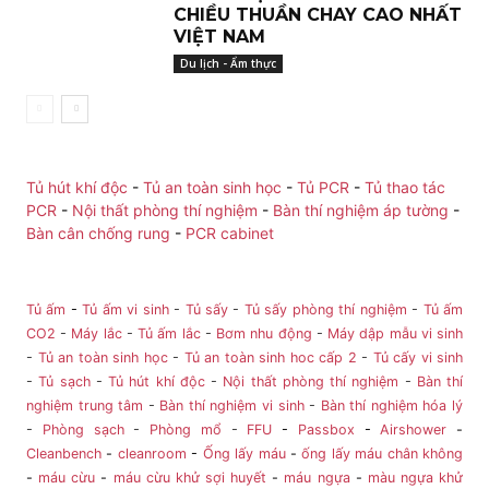
CHIỀU THUẦN CHAY CAO NHẤT
VIỆT NAM
Du lịch - Ẩm thực
Tủ hút khí độc
-
Tủ an toàn sinh học
-
Tủ PCR
-
Tủ thao tác
PCR
-
Nội thất phòng thí nghiệm
-
Bàn thí nghiệm áp tường
-
Bàn cân chống rung
-
PCR cabinet
Tủ ấm
-
Tủ ấm vi sinh
-
Tủ sấy
-
Tủ sấy phòng thí nghiệm
-
Tủ ấm
CO2
-
Máy lắc
-
Tủ ấm lắc
-
Bơm nhu động
-
Máy dập mẫu vi sinh
-
Tủ an toàn sinh học
-
Tủ an toàn sinh hoc cấp 2
-
Tủ cấy vi sinh
-
Tủ sạch
-
Tủ hút khí độc
-
Nội thất phòng thí nghiệm
-
Bàn thí
nghiệm trung tâm
-
Bàn thí nghiệm vi sinh
-
Bàn thí nghiệm hóa lý
-
Phòng sạch
-
Phòng mổ
-
FFU
-
Passbox
-
Airshower
-
Cleanbench
-
cleanroom
-
Ống lấy máu
-
ống lấy máu chân không
-
máu cừu
-
máu cừu khử sợi huyết
-
máu ngựa
-
màu ngựa khử