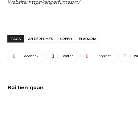
Website: https://ahperfumes.vn/
TAGS
AH PERFUMES
CREED
ELADARIA
Facebook
Twitter
Pinterest
W
Bài liên quan