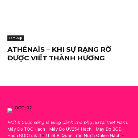
Làm đẹp
ATHÉNAÏS – KHI SỰ RẠNG RỠ
ĐƯỢC VIẾT THÀNH HƯƠNG
Mốt & Cuộc sống là Blog dành cho phụ nữ tại Việt Nam.
Máy Đo TOC Hach
-
Máy Đo UV254 Hach
-
Máy Đo BOD
Hach BODTrak II
-
Thiết Bị Quan Trắc Nước Online Hach
-