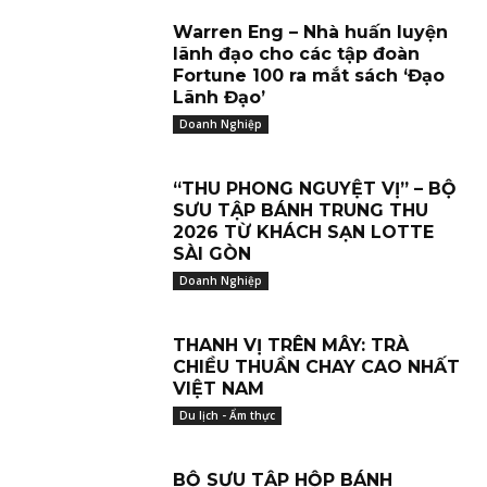
Warren Eng – Nhà huấn luyện
lãnh đạo cho các tập đoàn
Fortune 100 ra mắt sách ‘Đạo
Lãnh Đạo’
Doanh Nghiệp
“THU PHONG NGUYỆT VỊ” – BỘ
SƯU TẬP BÁNH TRUNG THU
2026 TỪ KHÁCH SẠN LOTTE
SÀI GÒN
Doanh Nghiệp
THANH VỊ TRÊN MÂY: TRÀ
CHIỀU THUẦN CHAY CAO NHẤT
VIỆT NAM
Du lịch - Ẩm thực
BỘ SƯU TẬP HỘP BÁNH