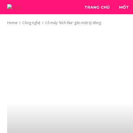
TRANG CHỦ
MỐT
Home
Công nghệ
Cỗ máy 'kích like' gần một tỷ đồng