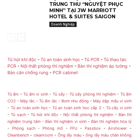
TRUNG THU “NGUYỆT PHỤC
MINH” TẠI JW MARRIOTT
HOTEL & SUITES SAIGON
Doanh Nghiệp
Tủ hút khí độc
-
Tủ an toàn sinh học
-
Tủ PCR
-
Tủ thao tác
PCR
-
Nội thất phòng thí nghiệm
-
Bàn thí nghiệm áp tường
-
Bàn cân chống rung
-
PCR cabinet
Tủ ấm
-
Tủ ấm vi sinh
-
Tủ sấy
-
Tủ sấy phòng thí nghiệm
-
Tủ ấm
CO2
-
Máy lắc
-
Tủ ấm lắc
-
Bơm nhu động
-
Máy dập mẫu vi sinh
-
Tủ an toàn sinh học
-
Tủ an toàn sinh hoc cấp 2
-
Tủ cấy vi sinh
-
Tủ sạch
-
Tủ hút khí độc
-
Nội thất phòng thí nghiệm
-
Bàn thí
nghiệm trung tâm
-
Bàn thí nghiệm vi sinh
-
Bàn thí nghiệm hóa lý
-
Phòng sạch
-
Phòng mổ
-
FFU
-
Passbox
-
Airshower
-
Cleanbench
-
cleanroom
-
Ống lấy máu
-
ống lấy máu chân không