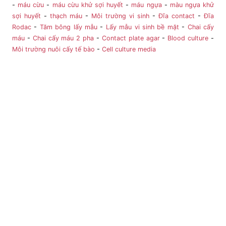
-
máu cừu
-
máu cừu khử sợi huyết
-
máu ngựa
-
màu ngựa khử
sợi huyết
-
thạch máu
-
Môi trường vi sinh
-
Đĩa contact
-
Đĩa
Rodac
-
Tăm bông lấy mẫu
-
Lấy mẫu vi sinh bề mặt
-
Chai cấy
máu
-
Chai cấy máu 2 pha
-
Contact plate agar
-
Blood culture
-
Môi trường nuôi cấy tế bào
-
Cell culture media