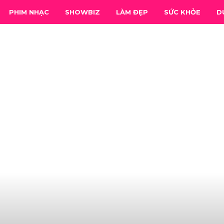
PHIM NHẠC
SHOWBIZ
LÀM ĐẸP
SỨC KHỎE
D