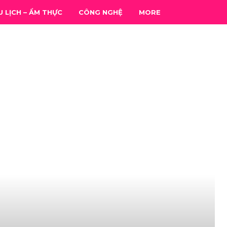
U LỊCH – ẨM THỰC
CÔNG NGHỆ
MORE