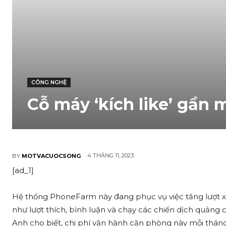
CÔNG NGHỆ
Cỗ máy ‘kích like’ gần 
4 THÁNG 11, 2023
BY
MOTVACUOCSONG
[ad_1]
Hệ thống PhoneFarm này đang phục vụ việc tăng lượt xe
như lượt thích, bình luận và chạy các chiến dịch quảng c
Anh cho biết, chi phí vận hành căn phòng này mỗi tháng 