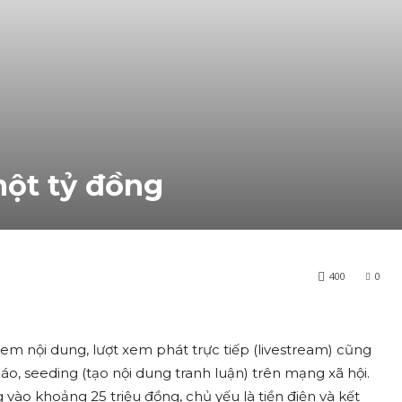
một tỷ đồng
400
0
m nội dung, lượt xem phát trực tiếp (livestream) cũng
áo, seeding (tạo nội dung tranh luận) trên mạng xã hội.
vào khoảng 25 triệu đồng, chủ yếu là tiền điện và kết