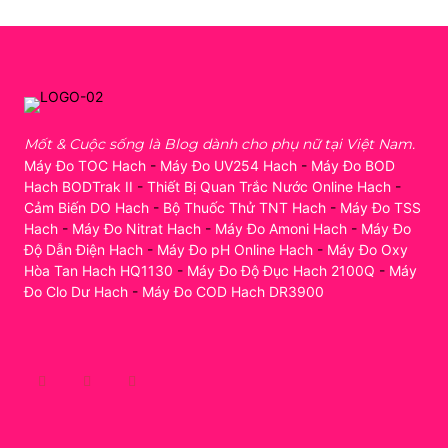
Mốt & Cuộc sống là Blog dành cho phụ nữ tại Việt Nam.
Máy Đo TOC Hach
-
Máy Đo UV254 Hach
-
Máy Đo BOD
Hach BODTrak II
-
Thiết Bị Quan Trắc Nước Online Hach
-
Cảm Biến DO Hach
-
Bộ Thuốc Thử TNT Hach
-
Máy Đo TSS
Hach
-
Máy Đo Nitrat Hach
-
Máy Đo Amoni Hach
-
Máy Đo
Độ Dẫn Điện Hach
-
Máy Đo pH Online Hach
-
Máy Đo Oxy
Hòa Tan Hach HQ1130
-
Máy Đo Độ Đục Hach 2100Q
-
Máy
Đo Clo Dư Hach
-
Máy Đo COD Hach DR3900