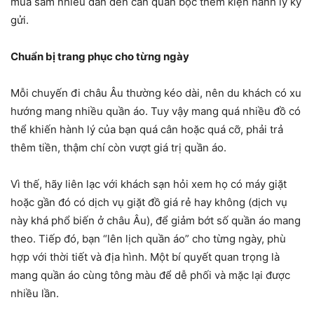
mua sắm nhiều dẫn đến cần quấn bọc thêm kiện hành lý ký
gửi.
Chuẩn bị trang phục cho từng ngày
Mỗi chuyến đi châu Âu thường kéo dài, nên du khách có xu
hướng mang nhiều quần áo. Tuy vậy mang quá nhiều đồ có
thể khiến hành lý của bạn quá cân hoặc quá cỡ, phải trả
thêm tiền, thậm chí còn vượt giá trị quần áo.
Vì thế, hãy liên lạc với khách sạn hỏi xem họ có máy giặt
hoặc gần đó có dịch vụ giặt đồ giá rẻ hay không (dịch vụ
này khá phổ biến ở châu Âu), để giảm bớt số quần áo mang
theo. Tiếp đó, bạn “lên lịch quần áo” cho từng ngày, phù
hợp với thời tiết và địa hình. Một bí quyết quan trọng là
mang quần áo cùng tông màu để dễ phối và mặc lại được
nhiều lần.