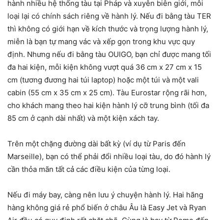
hành nhiều hệ thống tàu tại Pháp và xuyên biên giới, mỗi
loại lại có chính sách riêng về hành lý. Nếu đi bằng tàu TER
thì không có giới hạn về kích thước và trọng lượng hành lý,
miễn là bạn tự mang vác và xếp gọn trong khu vực quy
định. Nhưng nếu đi bằng tàu OUIGO, bạn chỉ được mang tối
đa hai kiện, mỗi kiện không vượt quá 36 cm x 27 cm x 15
cm (tương đương hai túi laptop) hoặc một túi và một vali
cabin (55 cm x 35 cm x 25 cm). Tàu Eurostar rộng rãi hơn,
cho khách mang theo hai kiện hành lý cỡ trung bình (tối đa
85 cm ở cạnh dài nhất) và một kiện xách tay.
Trên một chặng đường dài bất kỳ (ví dụ từ Paris đến
Marseille), bạn có thể phải đổi nhiều loại tàu, do đó hành lý
cần thỏa mãn tất cả các điều kiện của từng loại.
Nếu đi máy bay, càng nên lưu ý chuyện hành lý. Hai hãng
hàng không giá rẻ phổ biến ở châu Âu là Easy Jet và Ryan