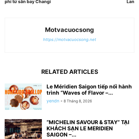
phí từ sân bay Changi
Lan
Motvacuocsong
https://motvacuocsong.net
RELATED ARTICLES
Le Méridien Saigon tiếp nối hành
trình “Waves of Flavor –...
yendn
-
8 Tháng 8, 2026
“MICHELIN SAVOUR & STAY” TẠI
KHÁCH SẠN LE MERIDIEN
SAIGON –...