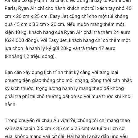
Air đều có quy định rất chặt chẽ. Cùng là bay từ Rome đến
Paris, Ryan Air chỉ cho hành khách một túi xách tay nhỏ 40
cm x 20 cm x 25 cm, Easy Jet cũng chỉ cho một túi không
quá 45 cm x 36 cm x 20 cm. Nếu muốn mang thêm một
kiện 10 kg, khách hàng của Ryan Air phải trả thêm 24 euro
(624.000 đồng). Với Easy Jet, khách hàng chỉ có thêm một
lựa chọn là hành lý ký gửi 23kg và trả thêm 47 euro
(khoảng 1,2 triệu đồng).
Bạn cần xây dựng lịch trình thật kỹ càng với từng loại
phương tiện giao thông cho mỗi chặng, đồng thời cân nhắc
kỹ kích thước, trọng lượng hành lý mang theo để không
phải trả phí tại chỗ thường đắt đỏ so với mua trước khi khởi
hành.
Trong chuyến đi châu Âu vừa rồi, chúng tôi chỉ mang theo
vali size cabin (55 cm x 35 cm x 25 cm) và túi du lịch cỡ
vừa, không mang vali cỡ đại. Hai hành lý này đáp ứng yêu