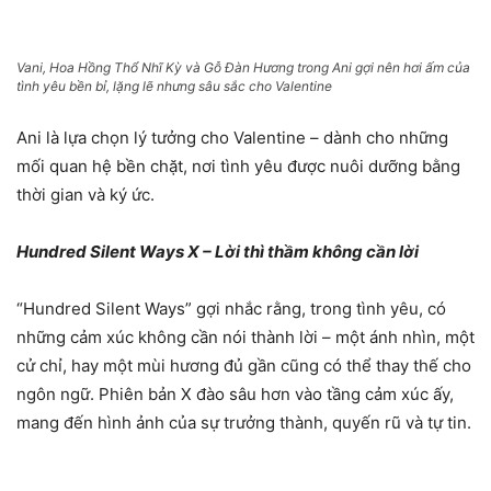
Vani, Hoa Hồng Thổ Nhĩ Kỳ và Gỗ Đàn Hương trong Ani gợi nên hơi ấm của
tình yêu bền bỉ, lặng lẽ nhưng sâu sắc cho Valentine
Ani là lựa chọn lý tưởng cho Valentine – dành cho những
mối quan hệ bền chặt, nơi tình yêu được nuôi dưỡng bằng
thời gian và ký ức.
Hundred Silent Ways X – Lời thì thầm không cần lời
“Hundred Silent Ways” gợi nhắc rằng, trong tình yêu, có
những cảm xúc không cần nói thành lời – một ánh nhìn, một
cử chỉ, hay một mùi hương đủ gần cũng có thể thay thế cho
ngôn ngữ. Phiên bản X đào sâu hơn vào tầng cảm xúc ấy,
mang đến hình ảnh của sự trưởng thành, quyến rũ và tự tin.