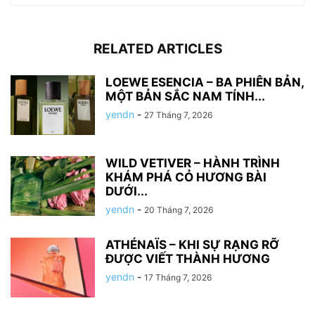
RELATED ARTICLES
LOEWE ESENCIA – BA PHIÊN BẢN,
MỘT BẢN SẮC NAM TÍNH...
yendn
-
27 Tháng 7, 2026
WILD VETIVER – HÀNH TRÌNH
KHÁM PHÁ CỎ HƯƠNG BÀI
DƯỚI...
yendn
-
20 Tháng 7, 2026
ATHÉNAÏS – KHI SỰ RẠNG RỠ
ĐƯỢC VIẾT THÀNH HƯƠNG
yendn
-
17 Tháng 7, 2026