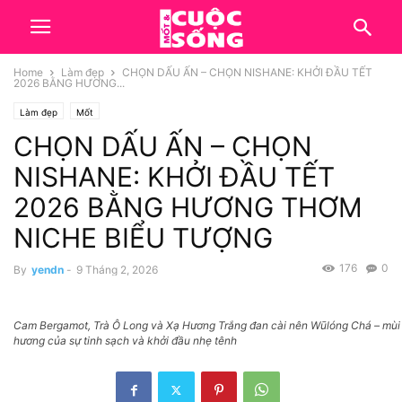
Home
Làm đẹp
CHỌN DẤU ẤN – CHỌN NISHANE: KHỞI ĐẦU TẾT
2026 BẰNG HƯƠNG...
Làm đẹp
Mốt
CHỌN DẤU ẤN – CHỌN
NISHANE: KHỞI ĐẦU TẾT
2026 BẰNG HƯƠNG THƠM
NICHE BIỂU TƯỢNG
176
0
By
yendn
-
9 Tháng 2, 2026
Cam Bergamot, Trà Ô Long và Xạ Hương Trắng đan cài nên Wūlóng Chá – mùi
hương của sự tinh sạch và khởi đầu nhẹ tênh