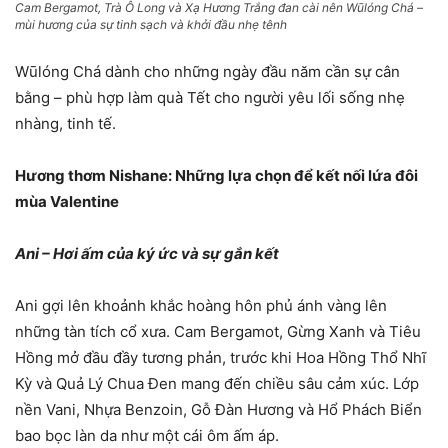
Cam Bergamot, Trà Ô Long và Xạ Hương Trắng đan cài nên Wūlóng Chá –
mùi hương của sự tinh sạch và khởi đầu nhẹ tênh
Wūlóng Chá dành cho những ngày đầu năm cần sự cân
bằng – phù hợp làm quà Tết cho người yêu lối sống nhẹ
nhàng, tinh tế.
Hương thơm Nishane: Những lựa chọn để kết nối lứa đôi
mùa Valentine
Ani – Hơi ấm của ký ức và sự gắn kết
Ani gợi lên khoảnh khắc hoàng hôn phủ ánh vàng lên
những tàn tích cổ xưa. Cam Bergamot, Gừng Xanh và Tiêu
Hồng mở đầu đầy tương phản, trước khi Hoa Hồng Thổ Nhĩ
Kỳ và Quả Lý Chua Đen mang đến chiều sâu cảm xúc. Lớp
nền Vani, Nhựa Benzoin, Gỗ Đàn Hương và Hổ Phách Biển
bao bọc làn da như một cái ôm ấm áp.