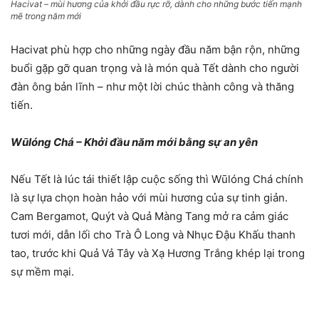
Hacivat – mùi hương của khởi đầu rực rỡ, dành cho những bước tiến mạnh
mẽ trong năm mới
Hacivat phù hợp cho những ngày đầu năm bận rộn, những
buổi gặp gỡ quan trọng và là món quà Tết dành cho người
đàn ông bản lĩnh – như một lời chúc thành công và thăng
tiến.
Wūlóng Chá – Khởi đầu năm mới bằng sự an yên
Nếu Tết là lúc tái thiết lập cuộc sống thì Wūlóng Chá chính
là sự lựa chọn hoàn hảo với mùi hương của sự tinh giản.
Cam Bergamot, Quýt và Quả Màng Tang mở ra cảm giác
tươi mới, dẫn lối cho Trà Ô Long và Nhục Đậu Khấu thanh
tao, trước khi Quả Vả Tây và Xạ Hương Trắng khép lại trong
sự mềm mại.