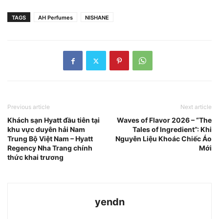
TAGS
AH Perfumes
NISHANE
Previous article
Next article
Khách sạn Hyatt đầu tiên tại
Waves of Flavor 2026 – “The
khu vực duyên hải Nam
Tales of Ingredient”: Khi
Trung Bộ Việt Nam – Hyatt
Nguyên Liệu Khoác Chiếc Áo
Regency Nha Trang chính
Mới
thức khai trương
yendn