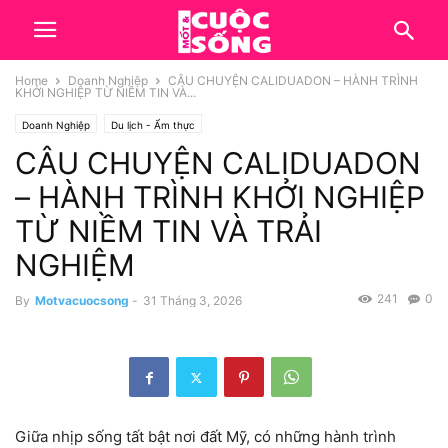
Home
Doanh Nghiệp
CÂU CHUYỆN CALIDUADON – HÀNH TRÌNH
KHỞI NGHIỆP TỪ NIỀM TIN VÀ...
Doanh Nghiệp
Du lịch - Ẩm thực
CÂU CHUYỆN CALIDUADON
– HÀNH TRÌNH KHỞI NGHIỆP
TỪ NIỀM TIN VÀ TRẢI
NGHIỆM
241
0
By
Motvacuocsong
-
31 Tháng 3, 2026
Giữa nhịp sống tất bật nơi đất Mỹ, có những hành trình