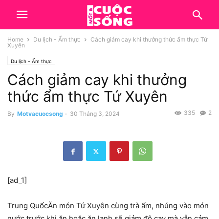
Home
Du lịch - Ẩm thực
Cách giảm cay khi thưởng thức ẩm thực Tứ
Xuyên
Du lịch - Ẩm thực
Cách giảm cay khi thưởng
thức ẩm thực Tứ Xuyên
335
2
By
Motvacuocsong
-
30 Tháng 3, 2024
[ad_1]
Trung Quốc
Ăn món Tứ Xuyên cùng trà ấm, nhúng vào món
nước trước khi ăn hoặc ăn lạnh sẽ giảm độ cay mà vẫn cảm