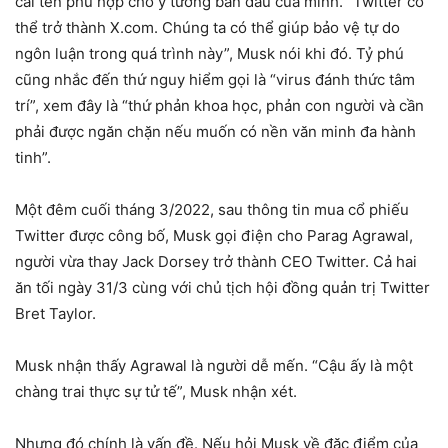
cái tên phù hợp cho ý tưởng ban đầu của mình. “Twitter có
thể trở thành X.com. Chúng ta có thể giúp bảo vệ tự do
ngôn luận trong quá trình này”, Musk nói khi đó. Tỷ phú
cũng nhắc đến thứ nguy hiểm gọi là “virus đánh thức tâm
trí”, xem đây là “thứ phản khoa học, phản con người và cần
phải được ngăn chặn nếu muốn có nền văn minh đa hành
tinh”.
Một đêm cuối tháng 3/2022, sau thông tin mua cổ phiếu
Twitter được công bố, Musk gọi điện cho Parag Agrawal,
người vừa thay Jack Dorsey trở thành CEO Twitter. Cả hai
ăn tối ngày 31/3 cùng với chủ tịch hội đồng quản trị Twitter
Bret Taylor.
Musk nhận thấy Agrawal là người dễ mến. “Cậu ấy là một
chàng trai thực sự tử tế”, Musk nhận xét.
Nhưng đó chính là vấn đề. Nếu hỏi Musk về đặc điểm của