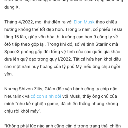
dụng X.
Tháng 4/2022, mọi thứ diễn ra với
Elon Musk
theo chiều
hướng không thể tốt đẹp hơn. Trong 5 năm, cổ phiếu Tesla
tăng 15 lần, giúp vốn hóa thị trường cao hơn 9 công ty về
ôtô tiếp theo gộp lại. Trong khi đó, số vệ tinh Starlink mà
SpaceX phóng gấp đôi tổng vệ tinh của các quốc gia khác
đưa lên quỹ đạo trong quý I/2022. Tất cả hứa hẹn khởi đầu
cho một năm huy hoàng của tỷ phú Mỹ, nếu ông chịu ngồi
yên.
Nhưng Shivon Zilis, Giám đốc vận hành công ty chip não
Neuralink và
có con sinh đôi
với Musk, thấy ông chủ của
mình “như kẻ nghiện game, đã chiến thắng nhưng không
chịu rời khỏi máy”.
“Không phải lúc nào anh cũng cần ở trong trạng thái chiến