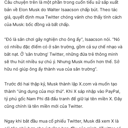
Câu chuyện trên là một phần trong cuốn tiểu sử sắp xuất
bản về Elon Musk do Walter Isaacson chấp bút. Theo tác
giả, quyết định mua Twitter chóng vánh cho thấy tính cách
của Musk: bốc đồng và bất chấp.
“Đó là sân chơi gây nghiện cho ông ấy”, Isaacson nói. “Nó
có nhiều đặc điểm có ở sân trường, gồm cả sự chế nhạo và
bắt nạt. Ở ‘sân trường’ Twitter, những đứa trẻ thông minh
sẽ thu hút nhiều sự chú ý. Nhưng Musk muốn hơn thế. Sở
hữu nó giúp ông ấy thành vua của sân trường”.
Trước đó hai thập kỷ, Musk thành lập X.com và muốn tạo
thành “ứng dụng của mọi thứ”. Khi X sáp nhập vào PayPal,
tỷ phú gốc Nam Phi đã đấu tranh để giữ lại tên miền X. Đây
cũng chính là tên miền mới của Twitter.
Ngay khi bắt đầu mua cổ phiếu Twitter, Musk đã xem X là