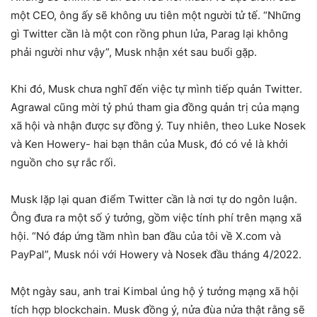
một CEO, ông ấy sẽ không ưu tiên một người tử tế. “Những
gì Twitter cần là một con rồng phun lửa, Parag lại không
phải người như vậy”, Musk nhận xét sau buổi gặp.
Khi đó, Musk chưa nghĩ đến việc tự mình tiếp quản Twitter.
Agrawal cũng mời tỷ phú tham gia đồng quản trị của mạng
xã hội và nhận được sự đồng ý. Tuy nhiên, theo Luke Nosek
và Ken Howery- hai bạn thân của Musk, đó có vẻ là khởi
nguồn cho sự rắc rối.
Musk lặp lại quan điểm Twitter cần là nơi tự do ngôn luận.
Ông đưa ra một số ý tưởng, gồm việc tính phí trên mạng xã
hội. “Nó đáp ứng tầm nhìn ban đầu của tôi về X.com và
PayPal”, Musk nói với Howery và Nosek đầu tháng 4/2022.
Một ngày sau, anh trai Kimbal ủng hộ ý tưởng mạng xã hội
tích hợp blockchain. Musk đồng ý, nửa đùa nửa thật rằng sẽ