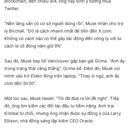
blockchain, đến chiều 9/4, ông nảy sinh ý tưởng mua
Twitter.
“Nền tảng sẵn có cơ sở người dùng rồi”, Musk nhắn cho trợ
lý Birchall. “Đó là cách nhanh nhất để tiến đến X.com.
Không có cách nào có thể gây tác động đến công ty với tư
cách là cổ đông nắm giữ 9%”.
Sau đó, Musk bay tới Vancouver gặp bạn gái Grime. “Anh ấy
trong trạng thái căng thẳng”, Grime kể. Đêm đó, Musk vùi
mình vào trò
Elden Ring
trên laptop. “Thay vì ngủ, anh ấy
chơi đến 5h30”.
Một lúc sau, Musk tweet: “Tôi đã đưa ra lời đề nghị”. Tiếp
đó, ông tìm kiếm các đối tác đầu tư tiềm năng. Anh trai
Kimbal từ chối, nhưng ông nhận được sự đồng ý của Larry
Ellison, nhà đồng sáng lập kiêm CEO Oracle.