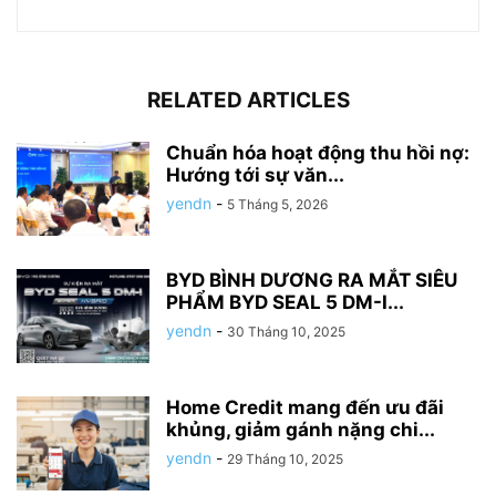
RELATED ARTICLES
Chuẩn hóa hoạt động thu hồi nợ:
Hướng tới sự văn...
yendn
-
5 Tháng 5, 2026
BYD BÌNH DƯƠNG RA MẮT SIÊU
PHẨM BYD SEAL 5 DM-I...
yendn
-
30 Tháng 10, 2025
Home Credit mang đến ưu đãi
khủng, giảm gánh nặng chi...
yendn
-
29 Tháng 10, 2025