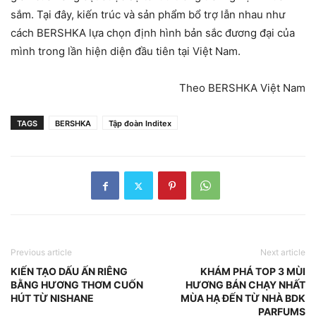
sắm. Tại đây, kiến trúc và sản phẩm bổ trợ lẫn nhau như
cách BERSHKA lựa chọn định hình bản sắc đương đại của
mình trong lần hiện diện đầu tiên tại Việt Nam.
Theo BERSHKA Việt Nam
TAGS
BERSHKA
Tập đoàn Inditex
Previous article
Next article
KIẾN TẠO DẤU ẤN RIÊNG
KHÁM PHÁ TOP 3 MÙI
BẰNG HƯƠNG THƠM CUỐN
HƯƠNG BÁN CHẠY NHẤT
HÚT TỪ NISHANE
MÙA HẠ ĐẾN TỪ NHÀ BDK
PARFUMS