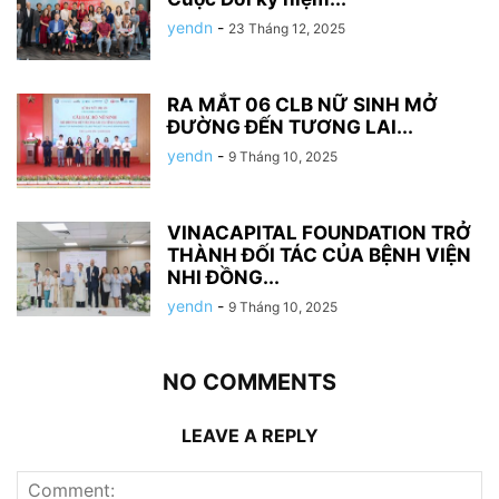
yendn
-
23 Tháng 12, 2025
RA MẮT 06 CLB NỮ SINH MỞ
ĐƯỜNG ĐẾN TƯƠNG LAI...
yendn
-
9 Tháng 10, 2025
VINACAPITAL FOUNDATION TRỞ
THÀNH ĐỐI TÁC CỦA BỆNH VIỆN
NHI ĐỒNG...
yendn
-
9 Tháng 10, 2025
NO COMMENTS
LEAVE A REPLY