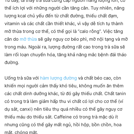
Từ đây, ta thấy trà sữa cung cấp nguồn năng lượng lớn, có
thể ích lợi với những người cần tăng cân. Tuy nhiên, năng
lượng kcal chủ yếu đến từ chất đường, thiếu chất đạm,
vitamin và các chất cần thiết khác, vì vậy dễ tích tụ thành
mỡ thừa trong cơ thể, có thể gọi là “calo rỗng”. Việc tăng
cân do
mỡ thừa
sẽ gây nguy cơ béo phì, mỡ nội tạng và mỡ
trong máu. Ngoài ra, lượng đường rất cao trong trà sữa sẽ
làm rối loạn chuyển hóa, tăng khả năng mắc bệnh đái tháo
đường.
Uống trà sữa với
hàm lượng đường
và chất béo cao, còn
khiến mọi người cảm thấy khó tiêu, không muốn ăn thêm
các chất dinh dưỡng khác, từ đó gây thiếu chất. Chất tanin
có trong trà làm giảm hấp thu vi chất có lợi cho cơ thể (ví
dụ sắt, canxi) nên tiêu thụ quá nhiều có thể gây nguy cơ
thiếu máu do thiếu sắt. Caffeine có trong trà mặc dù ít
nhưng cũng có thể gây mất ngủ, hồi hộp, bồn chồn, hoa
mắt, chóng mặt.