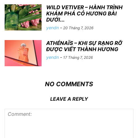
WILD VETIVER – HÀNH TRÌNH
KHÁM PHÁ CỎ HƯƠNG BÀI
DƯỚI...
yendn
-
20 Tháng 7, 2026
ATHÉNAÏS – KHI SỰ RẠNG RỠ
ĐƯỢC VIẾT THÀNH HƯƠNG
yendn
-
17 Tháng 7, 2026
NO COMMENTS
LEAVE A REPLY