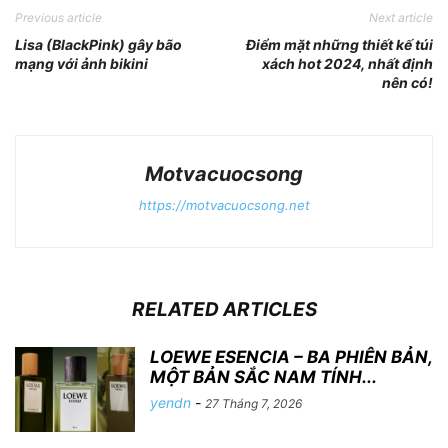
Previous article
Next article
Lisa (BlackPink) gây bão
Điểm mặt những thiết kế túi
mạng với ảnh bikini
xách hot 2024, nhất định
nên có!
Motvacuocsong
https://motvacuocsong.net
RELATED ARTICLES
LOEWE ESENCIA – BA PHIÊN BẢN,
MỘT BẢN SẮC NAM TÍNH...
yendn
-
27 Tháng 7, 2026