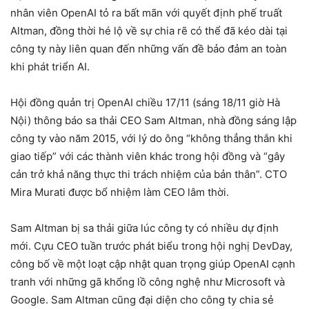
nhân viên OpenAI tỏ ra bất mãn với quyết định phế truất
Altman, đồng thời hé lộ về sự chia rẽ có thể đã kéo dài tại
công ty này liên quan đến những vấn đề bảo đảm an toàn
khi phát triển AI.
Hội đồng quản trị OpenAI chiều 17/11 (sáng 18/11 giờ Hà
Nội) thông báo sa thải CEO Sam Altman, nhà đồng sáng lập
công ty vào năm 2015, với lý do ông “không thẳng thắn khi
giao tiếp” với các thành viên khác trong hội đồng và “gây
cản trở khả năng thực thi trách nhiệm của bản thân”. CTO
Mira Murati được bổ nhiệm làm CEO lâm thời.
Sam Altman bị sa thải giữa lúc công ty có nhiều dự định
mới. Cựu CEO tuần trước phát biểu trong hội nghị DevDay,
công bố về một loạt cập nhật quan trọng giúp OpenAI cạnh
tranh với những gã khổng lồ công nghệ như Microsoft và
Google. Sam Altman cũng đại diện cho công ty chia sẻ