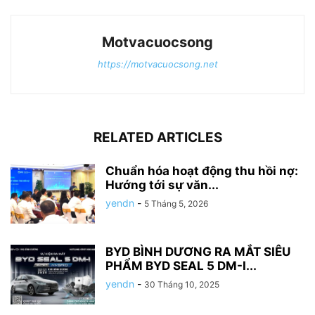
Motvacuocsong
https://motvacuocsong.net
RELATED ARTICLES
Chuẩn hóa hoạt động thu hồi nợ:
Hướng tới sự văn...
yendn
-
5 Tháng 5, 2026
BYD BÌNH DƯƠNG RA MẮT SIÊU
PHẨM BYD SEAL 5 DM-I...
yendn
-
30 Tháng 10, 2025