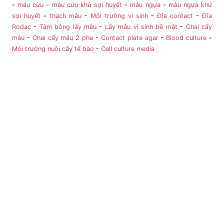
-
máu cừu
-
máu cừu khử sợi huyết
-
máu ngựa
-
màu ngựa khử
sợi huyết
-
thạch máu
-
Môi trường vi sinh
-
Đĩa contact
-
Đĩa
Rodac
-
Tăm bông lấy mẫu
-
Lấy mẫu vi sinh bề mặt
-
Chai cấy
máu
-
Chai cấy máu 2 pha
-
Contact plate agar
-
Blood culture
-
Môi trường nuôi cấy tế bào
-
Cell culture media