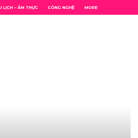
U LỊCH – ẨM THỰC
CÔNG NGHỆ
MORE