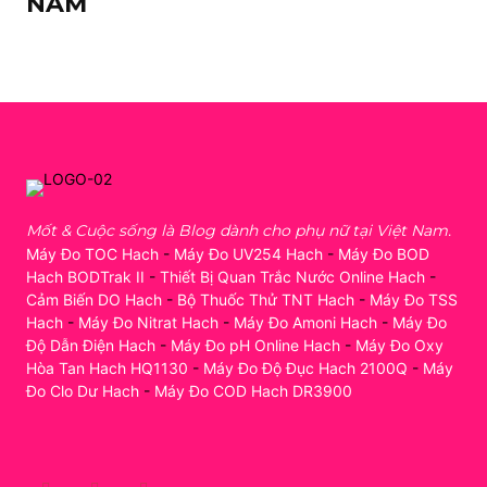
NAM
Mốt & Cuộc sống là Blog dành cho phụ nữ tại Việt Nam.
Máy Đo TOC Hach
-
Máy Đo UV254 Hach
-
Máy Đo BOD
Hach BODTrak II
-
Thiết Bị Quan Trắc Nước Online Hach
-
Cảm Biến DO Hach
-
Bộ Thuốc Thử TNT Hach
-
Máy Đo TSS
Hach
-
Máy Đo Nitrat Hach
-
Máy Đo Amoni Hach
-
Máy Đo
Độ Dẫn Điện Hach
-
Máy Đo pH Online Hach
-
Máy Đo Oxy
Hòa Tan Hach HQ1130
-
Máy Đo Độ Đục Hach 2100Q
-
Máy
Đo Clo Dư Hach
-
Máy Đo COD Hach DR3900