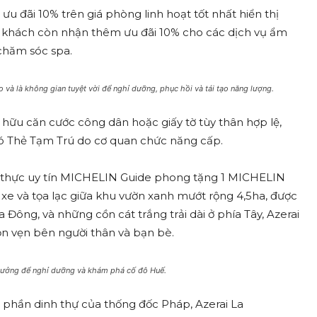
u đãi 10% trên giá phòng linh hoạt tốt nhất hiển thị
 du khách còn nhận thêm ưu đãi 10% cho các dịch vụ ẩm
chăm sóc spa.
o và là không gian tuyệt vời để nghỉ dưỡng, phục hồi và tái tạo năng lượng.
hữu căn cước công dân hoặc giấy tờ tùy thân hợp lệ,
có Thẻ Tạm Trú do cơ quan chức năng cấp.
m thực uy tín MICHELIN Guide phong tặng 1 MICHELIN
i xe và tọa lạc giữa khu vườn xanh mướt rộng 4,5ha, được
Đông, và những cồn cát trắng trải dài ở phía Tây, Azerai
ọn vẹn bên người thân và bạn bè.
lý tưởng để nghỉ dưỡng và khám phá cố đô Huế.
phần dinh thự của thống đốc Pháp, Azerai La