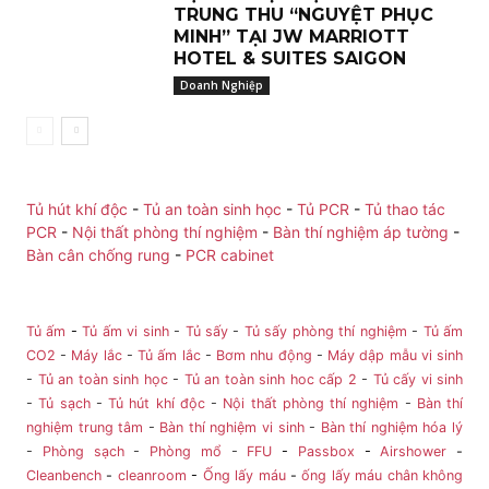
TRUNG THU “NGUYỆT PHỤC
MINH” TẠI JW MARRIOTT
HOTEL & SUITES SAIGON
Doanh Nghiệp
Tủ hút khí độc
-
Tủ an toàn sinh học
-
Tủ PCR
-
Tủ thao tác
PCR
-
Nội thất phòng thí nghiệm
-
Bàn thí nghiệm áp tường
-
Bàn cân chống rung
-
PCR cabinet
Tủ ấm
-
Tủ ấm vi sinh
-
Tủ sấy
-
Tủ sấy phòng thí nghiệm
-
Tủ ấm
CO2
-
Máy lắc
-
Tủ ấm lắc
-
Bơm nhu động
-
Máy dập mẫu vi sinh
-
Tủ an toàn sinh học
-
Tủ an toàn sinh hoc cấp 2
-
Tủ cấy vi sinh
-
Tủ sạch
-
Tủ hút khí độc
-
Nội thất phòng thí nghiệm
-
Bàn thí
nghiệm trung tâm
-
Bàn thí nghiệm vi sinh
-
Bàn thí nghiệm hóa lý
-
Phòng sạch
-
Phòng mổ
-
FFU
-
Passbox
-
Airshower
-
Cleanbench
-
cleanroom
-
Ống lấy máu
-
ống lấy máu chân không