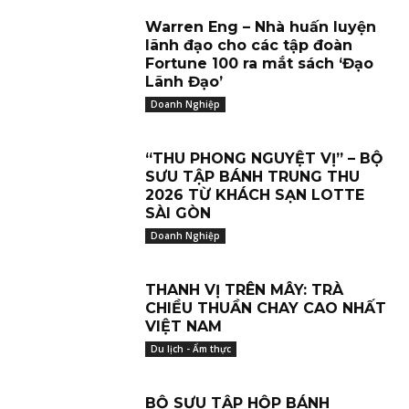
Warren Eng – Nhà huấn luyện
lãnh đạo cho các tập đoàn
Fortune 100 ra mắt sách ‘Đạo
Lãnh Đạo’
Doanh Nghiệp
“THU PHONG NGUYỆT VỊ” – BỘ
SƯU TẬP BÁNH TRUNG THU
2026 TỪ KHÁCH SẠN LOTTE
SÀI GÒN
Doanh Nghiệp
THANH VỊ TRÊN MÂY: TRÀ
CHIỀU THUẦN CHAY CAO NHẤT
VIỆT NAM
Du lịch - Ẩm thực
BỘ SƯU TẬP HỘP BÁNH