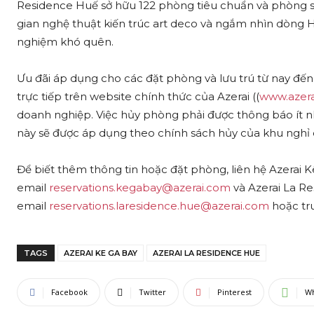
Residence Huế sở hữu 122 phòng tiêu chuẩn và phòng 
gian nghệ thuật kiến trúc art deco và ngắm nhìn dòng H
nghiệm khó quên.
Ưu đãi áp dụng cho các đặt phòng và lưu trú từ nay đế
trực tiếp trên website chính thức của Azerai ((
www.azer
doanh nghiệp. Việc hủy phòng phải được thông báo ít nh
này sẽ được áp dụng theo chính sách hủy của khu nghỉ
Để biết thêm thông tin hoặc đặt phòng, liên hệ Azerai K
email
reservations.kegabay@azerai.com
và Azerai La Re
email
reservations.laresidence.hue@azerai.com
hoặc tr
TAGS
AZERAI KE GA BAY
AZERAI LA RESIDENCE HUE
Facebook
Twitter
Pinterest
W