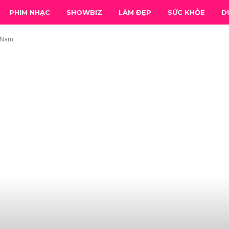
PHIM NHẠC
SHOWBIZ
LÀM ĐẸP
SỨC KHỎE
D
t Nam