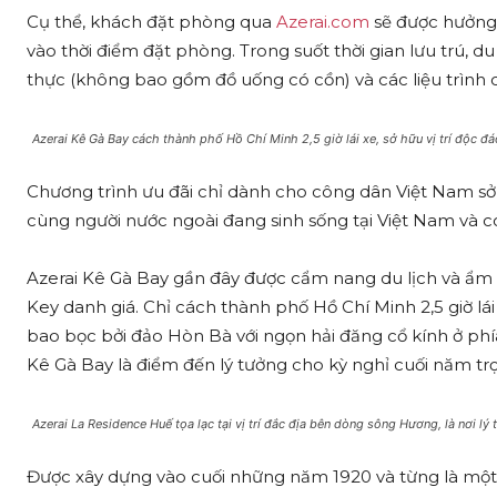
Cụ thể, khách đặt phòng qua
Azerai.com
sẽ được hưởng ư
vào thời điểm đặt phòng. Trong suốt thời gian lưu trú,
thực (không bao gồm đồ uống có cồn) và các liệu trình 
Azerai Kê Gà Bay cách thành phố Hồ Chí Minh 2,5 giờ lái xe, sở hữu vị trí độc đá
Chương trình ưu đãi chỉ dành cho công dân Việt Nam sở 
cùng người nước ngoài đang sinh sống tại Việt Nam và 
Azerai Kê Gà Bay gần đây được cẩm nang du lịch và ẩ
Key danh giá. Chỉ cách thành phố Hồ Chí Minh 2,5 giờ lá
bao bọc bởi đảo Hòn Bà với ngọn hải đăng cổ kính ở phía 
Kê Gà Bay là điểm đến lý tưởng cho kỳ nghỉ cuối năm tr
Azerai La Residence Huế tọa lạc tại vị trí đắc địa bên dòng sông Hương, là nơi 
Được xây dựng vào cuối những năm 1920 và từng là một 