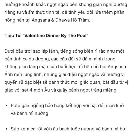
hưởng khoảnh khắc ngọt ngào bên không gian nghỉ dưỡng
riêng tư và ẩm thực tinh tế, để tình yêu đôi lứa thêm phần
nồng nàn tại Angsana & Dhawa Hồ Tràm.
Tiệc Tối “Valentine Dinner By The Pool”
Dưới bầu trời sao lấp lánh, tiếng sóng biển rì rào như một
bản tình ca du dương, các cặp đôi sẽ đắm mình trong
không gian lãng mạn của buổi tiệc tối bên hồ bơi Angsana.
Ánh nến lung linh, những giai điệu ngọt ngào và hương vị
quyến rũ đặc biệt sẽ đánh thức mọi giác quan, bắt đầu từ vị
giác với set 4 món Âu và quầy bánh ngọt tráng miệng:
Pate gan ngỗng hảo hạng kết hợp với hạt dẻ, mận khô
và bánh mì nướng
Súp kem cà rốt với râu bạch tuộc nướng và bánh mì bơ