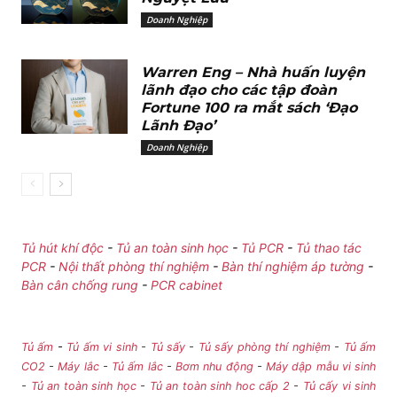
Doanh Nghiệp
Warren Eng – Nhà huấn luyện
lãnh đạo cho các tập đoàn
Fortune 100 ra mắt sách ‘Đạo
Lãnh Đạo’
Doanh Nghiệp
Tủ hút khí độc
-
Tủ an toàn sinh học
-
Tủ PCR
-
Tủ thao tác
PCR
-
Nội thất phòng thí nghiệm
-
Bàn thí nghiệm áp tường
-
Bàn cân chống rung
-
PCR cabinet
Tủ ấm
-
Tủ ấm vi sinh
-
Tủ sấy
-
Tủ sấy phòng thí nghiệm
-
Tủ ấm
CO2
-
Máy lắc
-
Tủ ấm lắc
-
Bơm nhu động
-
Máy dập mẫu vi sinh
-
Tủ an toàn sinh học
-
Tủ an toàn sinh hoc cấp 2
-
Tủ cấy vi sinh