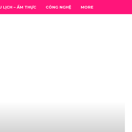
U LỊCH – ẨM THỰC
CÔNG NGHỆ
MORE