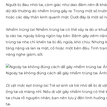
Người bị đau nhói tai, cảm giác như dao đâm nên đi khá
dữ dội thường do nhiễm trùng gây ra. Trong một số trườ
hoặc các dây thần kinh quanh mặt. Dưới đây là một số n
Nhiễm trùng tai
: Nhiễm trùng tai có thể xảy ra do vi khu
lạ vào tai, ngoáy bằng ngón tay bẩn. Bệnh gây viêm nặng
trùng tai nhẹ chỉ khiến tai bị đỏ, ngứa, khó chịu. Nhưng
tăng nặng và lan ra mặt, cổ hoặc một bên đầu. Tình trạn
năng nghe giảm, sốt.
Ngoáy tai không đúng cách dễ gây nhiễm trùng tai. Ảnh
Dị vật mắc kẹt trong tai:
Trẻ sơ sinh và trẻ nhỏ dễ bị dị vậ
ống tai và màng nhĩ. Nếu dị vật gây nhiễm trùng có thể 
tai chưa rõ nguyên nhân, bạn nên lưu ý đến tình huống n
tai.