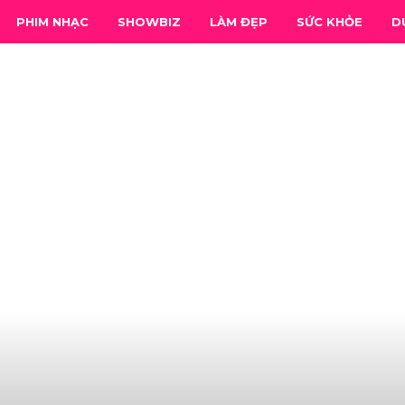
PHIM NHẠC
SHOWBIZ
LÀM ĐẸP
SỨC KHỎE
D