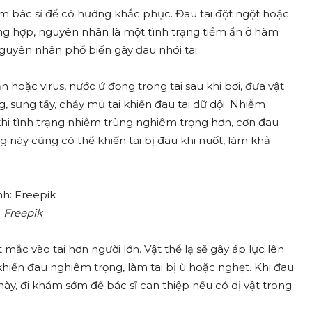
m bác sĩ để có hướng khắc phục. Đau tai đột ngột hoặc
ng hợp, nguyên nhân là một tình trạng tiềm ẩn ở hàm
guyên nhân phổ biến gây đau nhói tai.
ẩn hoặc virus, nước ứ đọng trong tai sau khi bơi, đưa vật
, sưng tấy, chảy mủ tai khiến đau tai dữ dội. Nhiễm
 khi tình trạng nhiễm trùng nghiêm trọng hơn, cơn đau
g này cũng có thể khiến tai bị đau khi nuốt, làm khả
:
Freepik
t mắc vào tai hơn người lớn. Vật thể lạ sẽ gây áp lực lên
khiến đau nghiêm trọng, làm tai bị ù hoặc nghẹt. Khi đau
ày, đi khám sớm để bác sĩ can thiệp nếu có dị vật trong