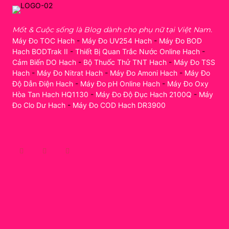
Mốt & Cuộc sống là Blog dành cho phụ nữ tại Việt Nam.
Máy Đo TOC Hach
-
Máy Đo UV254 Hach
-
Máy Đo BOD
Hach BODTrak II
-
Thiết Bị Quan Trắc Nước Online Hach
-
Cảm Biến DO Hach
-
Bộ Thuốc Thử TNT Hach
-
Máy Đo TSS
Hach
-
Máy Đo Nitrat Hach
-
Máy Đo Amoni Hach
-
Máy Đo
Độ Dẫn Điện Hach
-
Máy Đo pH Online Hach
-
Máy Đo Oxy
Hòa Tan Hach HQ1130
-
Máy Đo Độ Đục Hach 2100Q
-
Máy
Đo Clo Dư Hach
-
Máy Đo COD Hach DR3900