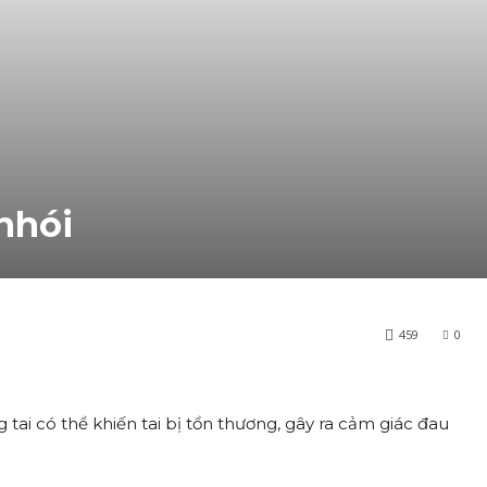
 nhói
459
0
 tai có thể khiến tai bị tổn thương, gây ra cảm giác đau