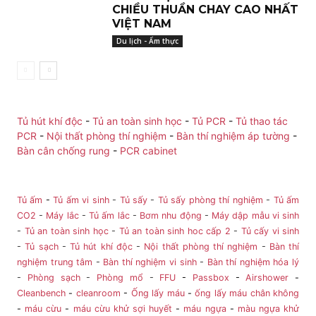
CHIỀU THUẦN CHAY CAO NHẤT
VIỆT NAM
Du lịch - Ẩm thực
Tủ hút khí độc
-
Tủ an toàn sinh học
-
Tủ PCR
-
Tủ thao tác
PCR
-
Nội thất phòng thí nghiệm
-
Bàn thí nghiệm áp tường
-
Bàn cân chống rung
-
PCR cabinet
Tủ ấm
-
Tủ ấm vi sinh
-
Tủ sấy
-
Tủ sấy phòng thí nghiệm
-
Tủ ấm
CO2
-
Máy lắc
-
Tủ ấm lắc
-
Bơm nhu động
-
Máy dập mẫu vi sinh
-
Tủ an toàn sinh học
-
Tủ an toàn sinh hoc cấp 2
-
Tủ cấy vi sinh
-
Tủ sạch
-
Tủ hút khí độc
-
Nội thất phòng thí nghiệm
-
Bàn thí
nghiệm trung tâm
-
Bàn thí nghiệm vi sinh
-
Bàn thí nghiệm hóa lý
-
Phòng sạch
-
Phòng mổ
-
FFU
-
Passbox
-
Airshower
-
Cleanbench
-
cleanroom
-
Ống lấy máu
-
ống lấy máu chân không
-
máu cừu
-
máu cừu khử sợi huyết
-
máu ngựa
-
màu ngựa khử