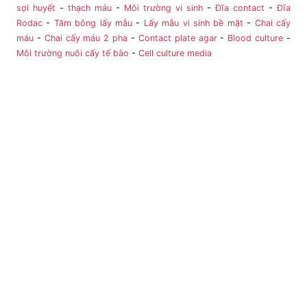
sợi huyết
-
thạch máu
-
Môi trường vi sinh
-
Đĩa contact
-
Đĩa
Rodac
-
Tăm bông lấy mẫu
-
Lấy mẫu vi sinh bề mặt
-
Chai cấy
máu
-
Chai cấy máu 2 pha
-
Contact plate agar
-
Blood culture
-
Môi trường nuôi cấy tế bào
-
Cell culture media