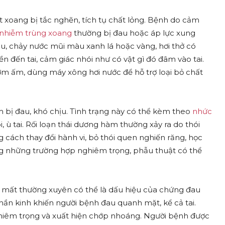
t xoang bị tắc nghẽn, tích tụ chất lỏng. Bệnh do cảm
nhiễm trùng xoang
thường bị đau hoặc áp lực xung
, chảy nước mũi màu xanh lá hoặc vàng, hơi thở có
n đến tai, cảm giác nhói như có vật gì đó đâm vào tai.
m ấm, dùng máy xông hơi nước để hỗ trợ loại bỏ chất
 bị đau, khó chịu. Tình trạng này có thể kèm theo
nhức
, ù tai. Rối loạn thái dương hàm thường xảy ra do thói
 cách thay đổi hành vi, bỏ thói quen nghiến răng, học
g những trường hợp nghiêm trọng, phẫu thuật có thể
iến mất thường xuyên có thể là dấu hiệu của chứng đau
thần kinh khiến người bệnh đau quanh mặt, kể cả tai.
nghiêm trọng và xuất hiện chớp nhoáng. Người bệnh được