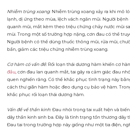
Nhiễm trùng xoang
: Nhiễm trùng xoang xảy ra khi mô ló
lạnh, dị ứng theo mùa, lệch vách ngăn mũi. Người bệnh
quanh mũi, mắt kèm theo triệu chứng chảy nước mũi sau
mùi. Trong một số trường hợp nặng, cơn đau có thể truyề
Người bệnh có thể dùng thuốc thông mũi, rửa mũi, chườ
bẩn, giảm các triệu chứng nhiễm trùng xoang.
Cơ hàm có vấn đề:
Rối loạn thái dương hàm khiến cơ hàm
đầu
, cơn đau lan quanh mắt, tai gây ra cảm giác đau nhói
quen nghiến răng. Có thể khắc phục tình trạng này bằng
cách thư giãn hàm hoặc đeo dụng cụ bảo vệ hàm. Tron
khắc phục rối loạn thái dương hàm.
Vấn đề về thần kinh
: Đau nhói trong tai xuất hiện và b
dây thần kinh sinh ba. Đây là tình trạng tổn thương dây 
Đau tai trong trường hợp này giống như một tia điện, 