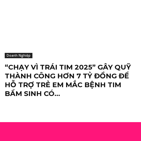
Doanh Nghiệp
“CHẠY VÌ TRÁI TIM 2025” GÂY QUỸ
THÀNH CÔNG HƠN 7 TỶ ĐỒNG ĐỂ
HỖ TRỢ TRẺ EM MẮC BỆNH TIM
BẨM SINH CÓ...