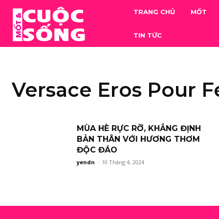
TRANG CHỦ
MỐT
TIN TỨC
Versace Eros Pour
MÙA HÈ RỰC RỠ, KHẲNG ĐỊNH
BẢN THÂN VỚI HƯƠNG THƠM
ĐỘC ĐÁO
yendn
-
10 Tháng 4, 2024