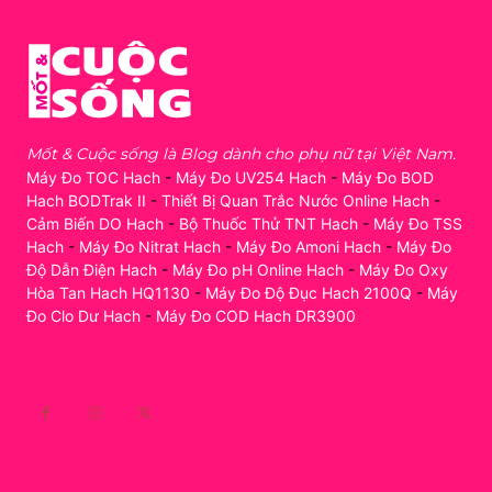
Mốt & Cuộc sống là Blog dành cho phụ nữ tại Việt Nam.
Máy Đo TOC Hach
-
Máy Đo UV254 Hach
-
Máy Đo BOD
Hach BODTrak II
-
Thiết Bị Quan Trắc Nước Online Hach
-
Cảm Biến DO Hach
-
Bộ Thuốc Thử TNT Hach
-
Máy Đo TSS
Hach
-
Máy Đo Nitrat Hach
-
Máy Đo Amoni Hach
-
Máy Đo
Độ Dẫn Điện Hach
-
Máy Đo pH Online Hach
-
Máy Đo Oxy
Hòa Tan Hach HQ1130
-
Máy Đo Độ Đục Hach 2100Q
-
Máy
Đo Clo Dư Hach
-
Máy Đo COD Hach DR3900