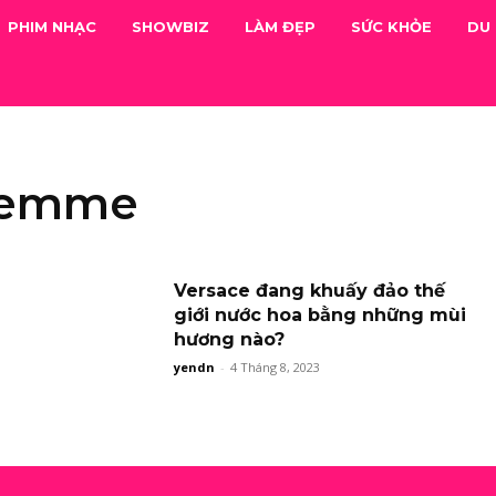
PHIM NHẠC
SHOWBIZ
LÀM ĐẸP
SỨC KHỎE
DU 
 Femme
Versace đang khuấy đảo thế
giới nước hoa bằng những mùi
hương nào?
yendn
-
4 Tháng 8, 2023