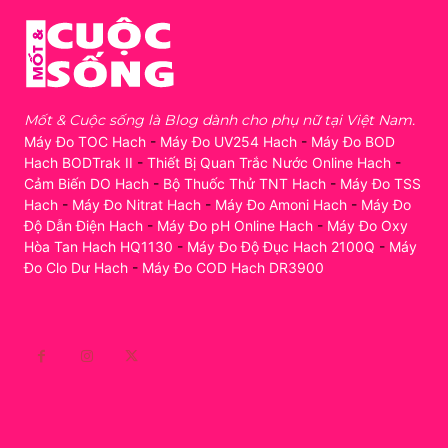
Mốt & Cuộc sống là Blog dành cho phụ nữ tại Việt Nam.
Máy Đo TOC Hach
-
Máy Đo UV254 Hach
-
Máy Đo BOD
Hach BODTrak II
-
Thiết Bị Quan Trắc Nước Online Hach
-
Cảm Biến DO Hach
-
Bộ Thuốc Thử TNT Hach
-
Máy Đo TSS
Hach
-
Máy Đo Nitrat Hach
-
Máy Đo Amoni Hach
-
Máy Đo
Độ Dẫn Điện Hach
-
Máy Đo pH Online Hach
-
Máy Đo Oxy
Hòa Tan Hach HQ1130
-
Máy Đo Độ Đục Hach 2100Q
-
Máy
Đo Clo Dư Hach
-
Máy Đo COD Hach DR3900