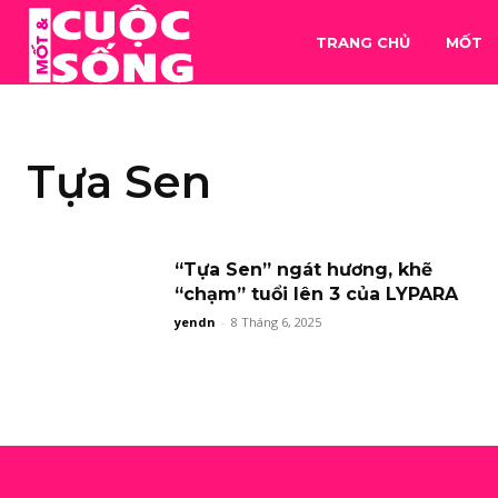
TRANG CHỦ
MỐT
Tựa Sen
“Tựa Sen” ngát hương, khẽ
“chạm” tuổi lên 3 của LYPARA
yendn
-
8 Tháng 6, 2025