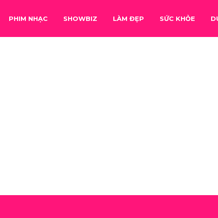
PHIM NHẠC
SHOWBIZ
LÀM ĐẸP
SỨC KHỎE
D