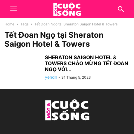
Home
Tags
Tết Đoan Ngọ tại Sheraton Saigon Hotel & Towers
Tết Đoan Ngọ tại Sheraton
Saigon Hotel & Towers
SHERATON SAIGON HOTEL &
TOWERS CHÀO MỪNG TẾT ĐOAN
NGỌ VỚI...
yendn
-
31 Tháng 5, 2023