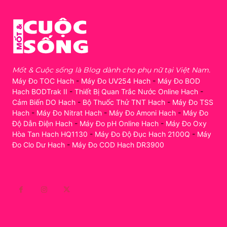
Mốt & Cuộc sống là Blog dành cho phụ nữ tại Việt Nam.
Máy Đo TOC Hach
-
Máy Đo UV254 Hach
-
Máy Đo BOD
Hach BODTrak II
-
Thiết Bị Quan Trắc Nước Online Hach
-
Cảm Biến DO Hach
-
Bộ Thuốc Thử TNT Hach
-
Máy Đo TSS
Hach
-
Máy Đo Nitrat Hach
-
Máy Đo Amoni Hach
-
Máy Đo
Độ Dẫn Điện Hach
-
Máy Đo pH Online Hach
-
Máy Đo Oxy
Hòa Tan Hach HQ1130
-
Máy Đo Độ Đục Hach 2100Q
-
Máy
Đo Clo Dư Hach
-
Máy Đo COD Hach DR3900