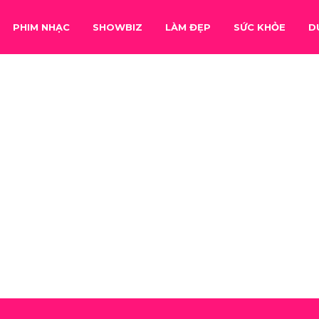
PHIM NHẠC
SHOWBIZ
LÀM ĐẸP
SỨC KHỎE
D