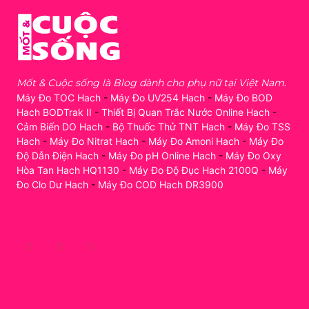
Mốt & Cuộc sống là Blog dành cho phụ nữ tại Việt Nam.
Máy Đo TOC Hach
-
Máy Đo UV254 Hach
-
Máy Đo BOD
Hach BODTrak II
-
Thiết Bị Quan Trắc Nước Online Hach
-
Cảm Biến DO Hach
-
Bộ Thuốc Thử TNT Hach
-
Máy Đo TSS
Hach
-
Máy Đo Nitrat Hach
-
Máy Đo Amoni Hach
-
Máy Đo
Độ Dẫn Điện Hach
-
Máy Đo pH Online Hach
-
Máy Đo Oxy
Hòa Tan Hach HQ1130
-
Máy Đo Độ Đục Hach 2100Q
-
Máy
Đo Clo Dư Hach
-
Máy Đo COD Hach DR3900