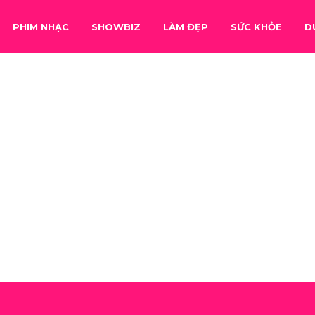
PHIM NHẠC
SHOWBIZ
LÀM ĐẸP
SỨC KHỎE
D