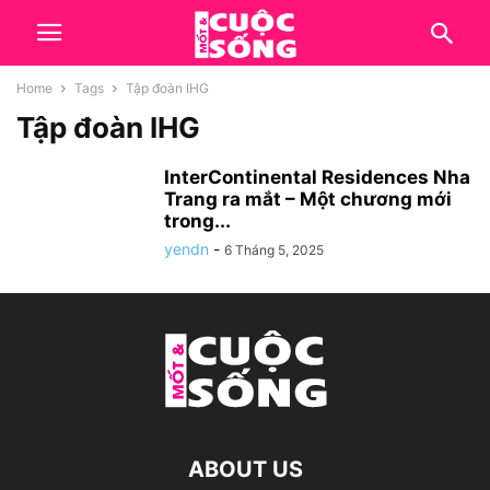
Home
Tags
Tập đoàn IHG
Tập đoàn IHG
InterContinental Residences Nha
Trang ra mắt – Một chương mới
trong...
yendn
-
6 Tháng 5, 2025
ABOUT US