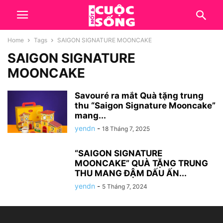
Home
Tags
SAIGON SIGNATURE MOONCAKE
SAIGON SIGNATURE
MOONCAKE
Savouré ra mắt Quà tặng trung
thu “Saigon Signature Mooncake”
mang...
yendn
-
18 Tháng 7, 2025
“SAIGON SIGNATURE
MOONCAKE” QUÀ TẶNG TRUNG
THU MANG ĐẬM DẤU ẤN...
yendn
-
5 Tháng 7, 2024