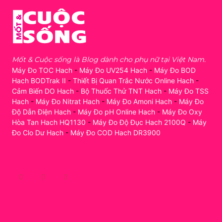
Mốt & Cuộc sống là Blog dành cho phụ nữ tại Việt Nam.
Máy Đo TOC Hach
-
Máy Đo UV254 Hach
-
Máy Đo BOD
Hach BODTrak II
-
Thiết Bị Quan Trắc Nước Online Hach
-
Cảm Biến DO Hach
-
Bộ Thuốc Thử TNT Hach
-
Máy Đo TSS
Hach
-
Máy Đo Nitrat Hach
-
Máy Đo Amoni Hach
-
Máy Đo
Độ Dẫn Điện Hach
-
Máy Đo pH Online Hach
-
Máy Đo Oxy
Hòa Tan Hach HQ1130
-
Máy Đo Độ Đục Hach 2100Q
-
Máy
Đo Clo Dư Hach
-
Máy Đo COD Hach DR3900