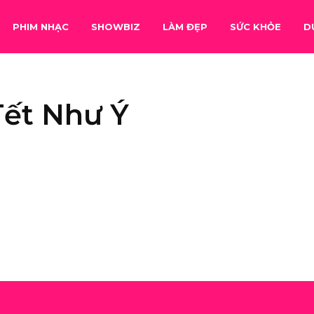
PHIM NHẠC
SHOWBIZ
LÀM ĐẸP
SỨC KHỎE
D
Tết Như Ý