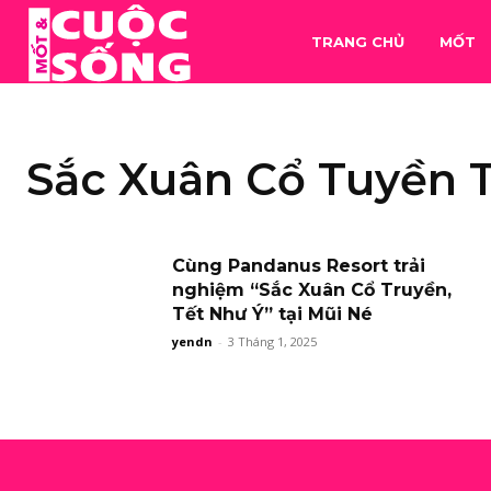
TRANG CHỦ
MỐT
Sắc Xuân Cổ Tuyền 
Cùng Pandanus Resort trải
nghiệm “Sắc Xuân Cổ Truyền,
Tết Như Ý” tại Mũi Né
yendn
-
3 Tháng 1, 2025